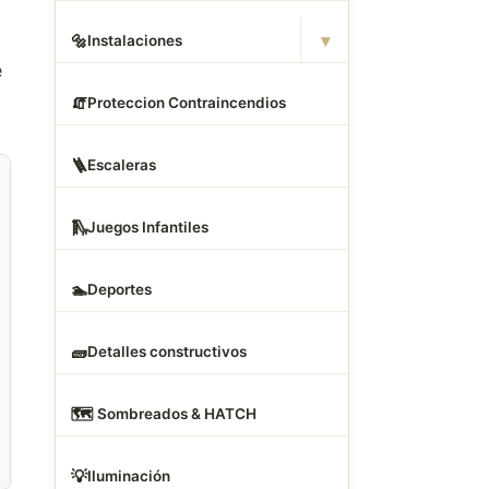
▾
🔩
Instalaciones
e
🧯
Proteccion Contraincendios
🪜
Escaleras
🛝
Juegos Infantiles
🏊
Deportes
🧱
Detalles constructivos
🗺
️ Sombreados & HATCH
💡
Iluminación