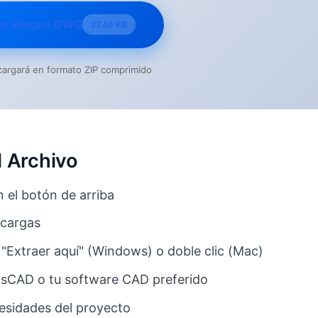
ar Bloque DWG
27.46 KB
escargará en formato ZIP comprimido
 Archivo
n el botón de arriba
scargas
 "Extraer aquí" (Windows) o doble clic (Mac)
csCAD o tu software CAD preferido
ecesidades del proyecto