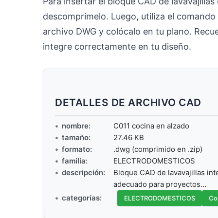
Para insertar el bloque CAD de lavavajilla
descomprímelo. Luego, utiliza el comando 
archivo DWG y colócalo en tu plano. Recue
integre correctamente en tu diseño.
DETALLES DE ARCHIVO CAD
nombre:
C011 cocina en alzado
tamaño:
27.46 KB
formato:
.dwg (comprimido en .zip)
familia:
ELECTRODOMESTICOS
descripción:
Bloque CAD de lavavajillas int
adecuado para proyectos…
categorías:
ELECTRODOMESTICOS
Co