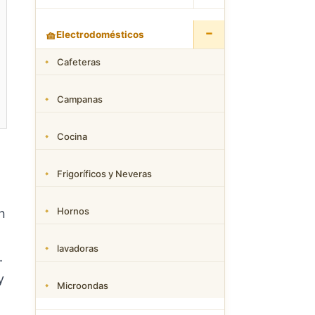
−
🧺
Electrodomésticos
Cafeteras
Campanas
Cocina
Frigoríficos y Neveras
Hornos
n
lavadoras
.
y
Microondas