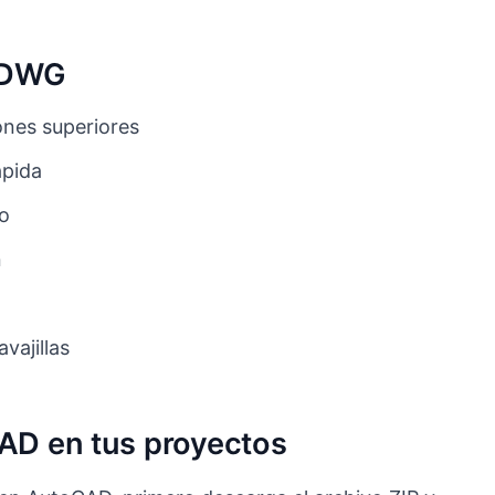
o DWG
nes superiores
ápida
to
n
vajillas
CAD en tus proyectos