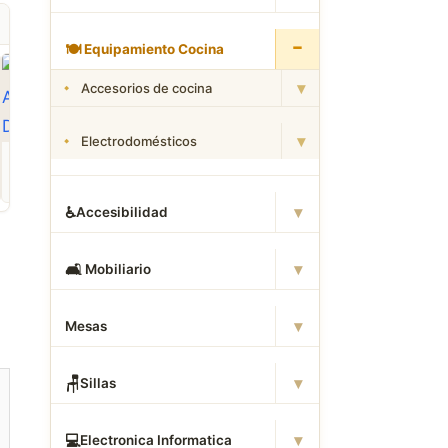
−
🍽
️ Equipamiento Cocina
▾
Accesorios de cocina
▾
Electrodomésticos
ROPA
CAMAS DWG
ANIMALES CAD
Descargar Abrigos
Descargar Dormitorios
Descargar Akita
AutoCAD DWG Gratis –
AutoCAD DWG Gratis –
AutoCAD DWG Gratis
Bloques 2D
Bloques 2D
Bloque 2D Canino
▾
♿
Accesibilidad
▾
🛋
️ Mobiliario
▾
Mesas
▾
🪑
Sillas
▾
💻
Electronica Informatica