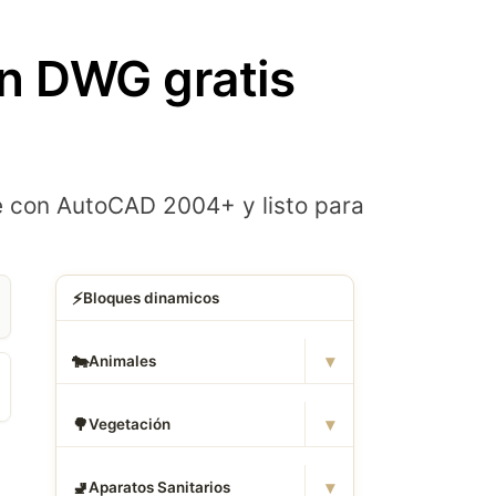
en DWG gratis
e con AutoCAD 2004+ y listo para
⚡
Bloques dinamicos
▾
🐄
Animales
▾
🌳
Vegetación
▾
🚽
Aparatos Sanitarios