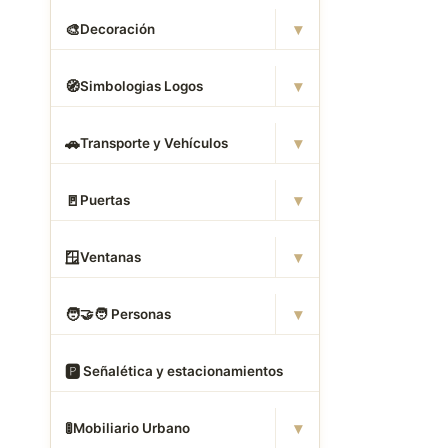
▾
🎨
Decoración
▾
🧭
Simbologias Logos
▾
🚗
Transporte y Vehículos
▾
🚪
Puertas
▾
🪟
Ventanas
▾
🧑
‍🤝‍🧑 Personas
🅿
️ Señalética y estacionamientos
▾
🚦
Mobiliario Urbano