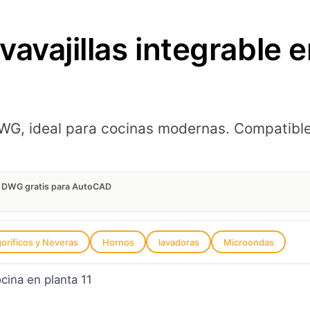
avajillas integrable 
 DWG, ideal para cocinas modernas. Compatibl
en DWG gratis para AutoCAD
goríficos y Neveras
Hornos
lavadoras
Microondas