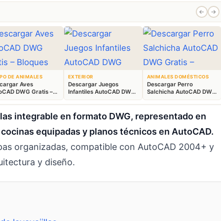
←
→
PO DE ANIMALES
EXTERIOR
ANIMALES DOMÉSTICOS
cargar Aves
Descargar Juegos
Descargar Perro
oCAD DWG Gratis –
Infantiles AutoCAD DWG
Salchicha AutoCAD DWG
ques Animales 2D
Gratis – Parque 2D
Gratis – Bloque 2D
llas integrable en formato DWG, representado en
e cocinas equipadas y planos técnicos en AutoCAD.
 capas organizadas, compatible con AutoCAD 2004+ y
itectura y diseño.