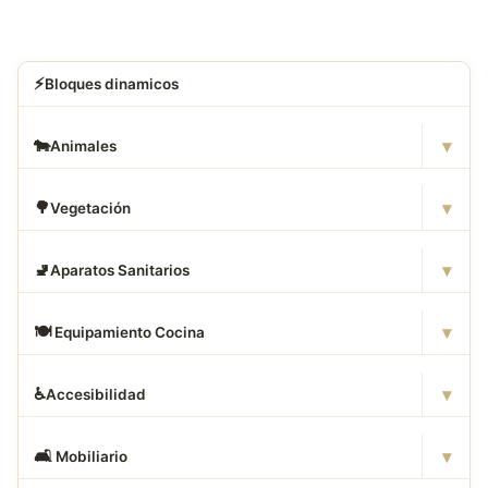
⚡
Bloques dinamicos
▾
🐄
Animales
▾
🌳
Vegetación
▾
🚽
Aparatos Sanitarios
▾
🍽
️ Equipamiento Cocina
▾
♿
Accesibilidad
▾
🛋
️ Mobiliario