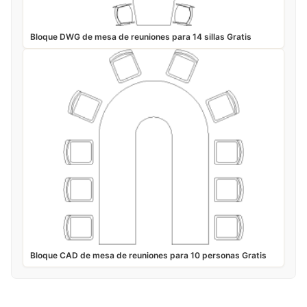
Bloque DWG de mesa de reuniones para 14 sillas Gratis
Bloque CAD de mesa de reuniones para 10 personas Gratis