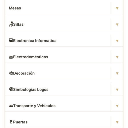
▾
Mesas
▾
🪑
Sillas
▾
💻
Electronica Informatica
▾
🧺
Electrodomésticos
▾
🎨
Decoración
▾
🧭
Simbologias Logos
▾
🚗
Transporte y Vehículos
▾
🚪
Puertas