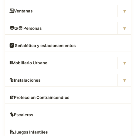
▾
🪟
Ventanas
▾
🧑
‍🤝‍🧑 Personas
🅿
️ Señalética y estacionamientos
▾
🚦
Mobiliario Urbano
▾
🔩
Instalaciones
🧯
Proteccion Contraincendios
🪜
Escaleras
🛝
Juegos Infantiles