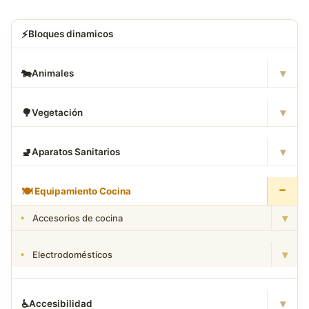
⚡
Bloques dinamicos
▾
🐄
Animales
▾
🌳
Vegetación
▾
🚽
Aparatos Sanitarios
−
🍽
️ Equipamiento Cocina
▾
Accesorios de cocina
▾
Electrodomésticos
▾
♿
Accesibilidad