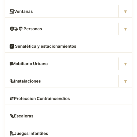
▾
🪟
Ventanas
▾
🧑
‍🤝‍🧑 Personas
🅿
️ Señalética y estacionamientos
▾
🚦
Mobiliario Urbano
▾
🔩
Instalaciones
🧯
Proteccion Contraincendios
🪜
Escaleras
🛝
Juegos Infantiles