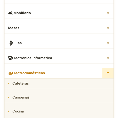
▾
🛋
️ Mobiliario
▾
Mesas
▾
🪑
Sillas
▾
💻
Electronica Informatica
−
🧺
Electrodomésticos
Cafeteras
Campanas
Cocina