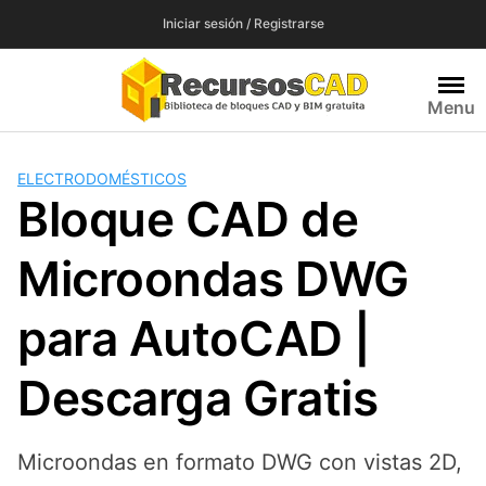
Saltar
Iniciar sesión / Registrarse
al
contenido
Menu
ELECTRODOMÉSTICOS
Bloque CAD de
Microondas DWG
para AutoCAD |
Descarga Gratis
Microondas en formato DWG con vistas 2D,