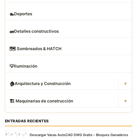
🏊
Deportes
🧱
Detalles constructivos
🗺
️ Sombreados & HATCH
💡
Iluminación
▾
🏠
Arquitectura y Construcción
▾
🏗
️ Maquinarias de construcción
ENTRADAS RECIENTES
Descargar Vacas AutoCAD DWG Gratis – Bloques Ganaderos