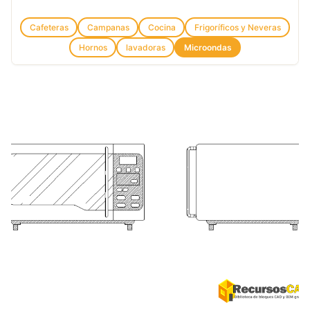
Cafeteras
Campanas
Cocina
Frigoríficos y Neveras
Hornos
lavadoras
Microondas