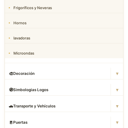
Frigoríficos y Neveras
Hornos
lavadoras
Microondas
▾
🎨
Decoración
▾
🧭
Simbologias Logos
▾
🚗
Transporte y Vehículos
▾
🚪
Puertas