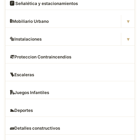
🅿
️ Señalética y estacionamientos
▾
🚦
Mobiliario Urbano
▾
🔩
Instalaciones
🧯
Proteccion Contraincendios
🪜
Escaleras
🛝
Juegos Infantiles
🏊
Deportes
🧱
Detalles constructivos