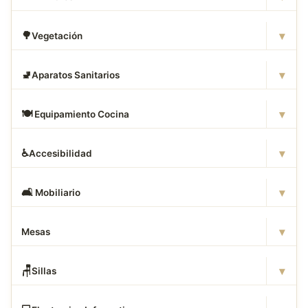
▾
🌳
Vegetación
▾
🚽
Aparatos Sanitarios
▾
🍽
️ Equipamiento Cocina
▾
♿
Accesibilidad
▾
🛋
️ Mobiliario
▾
Mesas
▾
🪑
Sillas