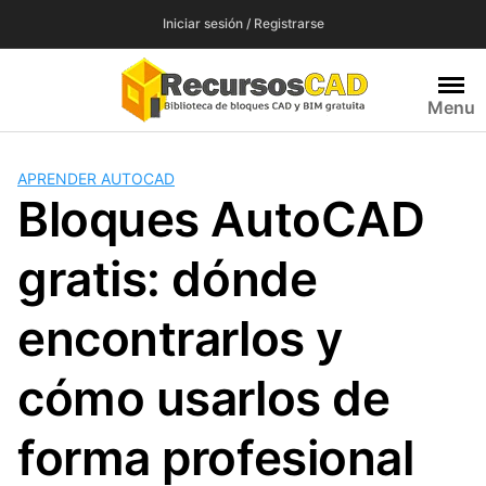
Saltar
Iniciar sesión / Registrarse
al
contenido
Menu
APRENDER AUTOCAD
Bloques AutoCAD
gratis: dónde
encontrarlos y
cómo usarlos de
forma profesional