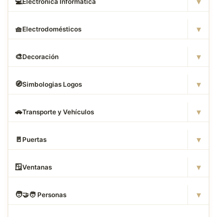
▾
💻
Electronica Informatica
▾
🧺
Electrodomésticos
▾
🎨
Decoración
▾
🧭
Simbologias Logos
▾
🚗
Transporte y Vehículos
▾
🚪
Puertas
▾
🪟
Ventanas
▾
🧑
‍🤝‍🧑 Personas