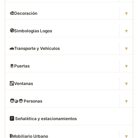
▾
🎨
Decoración
▾
🧭
Simbologias Logos
▾
🚗
Transporte y Vehículos
▾
🚪
Puertas
▾
🪟
Ventanas
▾
🧑
‍🤝‍🧑 Personas
🅿
️ Señalética y estacionamientos
▾
🚦
Mobiliario Urbano