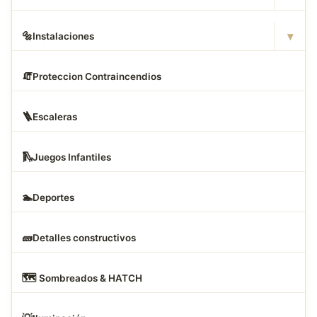
▾
🔩
Instalaciones
🧯
Proteccion Contraincendios
🪜
Escaleras
🛝
Juegos Infantiles
🏊
Deportes
🧱
Detalles constructivos
🗺
️ Sombreados & HATCH