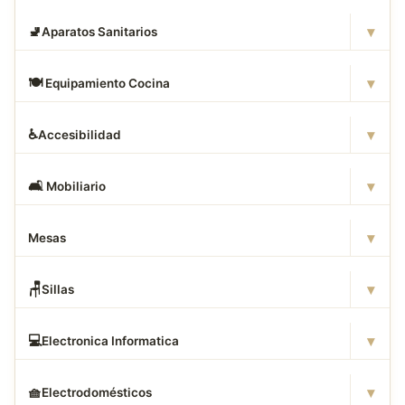
▾
🚽
Aparatos Sanitarios
▾
🍽
️ Equipamiento Cocina
▾
♿
Accesibilidad
▾
🛋
️ Mobiliario
▾
Mesas
▾
🪑
Sillas
▾
💻
Electronica Informatica
▾
🧺
Electrodomésticos