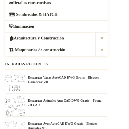
🧱
Detalles constructivos
🗺
️ Sombreados & HATCH
💡
Iluminación
▾
🏠
Arquitectura y Construcción
▾
🏗
️ Maquinarias de construcción
ENTRADAS RECIENTES
Descargar Vacas AutoCAD DWG Gratis – Bloques
Ganaderos 2D
Descargar Animales AutoCAD DWG Gratis – Fauna
2D CAD
Descargar Aves AutoCAD DWG Gratis – Bloques
Animales 2D