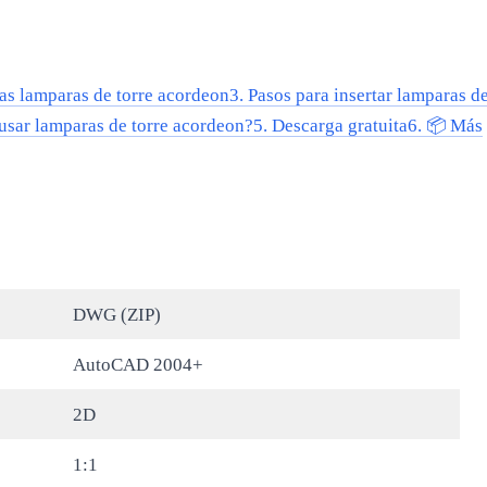
las lamparas de torre acordeon
3.
Pasos para insertar lamparas d
usar lamparas de torre acordeon?
5.
Descarga gratuita
6.
📦 Más
DWG (ZIP)
AutoCAD 2004+
2D
1:1