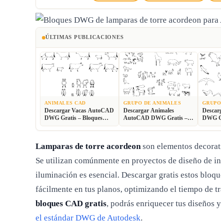
ÚLTIMAS PUBLICACIONES
ANIMALES CAD
GRUPO DE ANIMALES
GRUPO
Descargar Vacas AutoCAD
Descargar Animales
Descar
DWG Gratis – Bloques
AutoCAD DWG Gratis –
DWG Gr
Ganaderos 2D
Fauna 2D CAD
Animal
Lamparas de torre acordeon
son elementos decorati
Se utilizan comúnmente en proyectos de diseño de inte
iluminación es esencial. Descargar gratis estos blo
fácilmente en tus planos, optimizando el tiempo de t
bloques CAD gratis
, podrás enriquecer tus diseños 
el estándar DWG de Autodesk
.