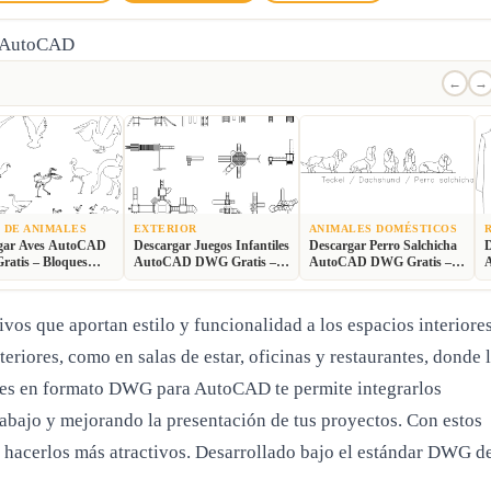
←
→
 DE ANIMALES
EXTERIOR
ANIMALES DOMÉSTICOS
gar Aves AutoCAD
Descargar Juegos Infantiles
Descargar Perro Salchicha
D
atis – Bloques
AutoCAD DWG Gratis –
AutoCAD DWG Gratis –
es 2D
Parque 2D
Bloque 2D
B
vos que aportan estilo y funcionalidad a los espacios interiores
riores, como en salas de estar, oficinas y restaurantes, donde 
ques en formato DWG para AutoCAD te permite integrarlos
rabajo y mejorando la presentación de tus proyectos. Con estos
y hacerlos más atractivos. Desarrollado bajo el estándar DWG d