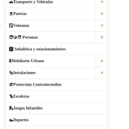
▾
🚗
Transporte y Vehículos
▾
🚪
Puertas
e
▾
🪟
Ventanas
▾
🧑
‍🤝‍🧑 Personas
🅿
️ Señalética y estacionamientos
▾
🚦
Mobiliario Urbano
▾
🔩
Instalaciones
🧯
Proteccion Contraincendios
🪜
Escaleras
🛝
Juegos Infantiles
🏊
Deportes