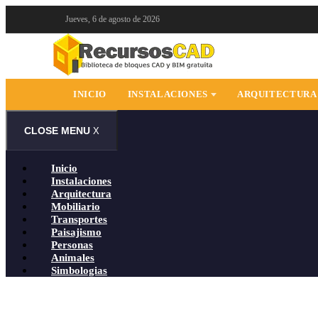
Saltar
Jueves, 6 de agosto de 2026
al
contenido
INICIO
INSTALACIONES
ARQUITECTURA
CLOSE MENU
X
Inicio
Instalaciones
Arquitectura
Mobiliario
Transportes
Paisajismo
Personas
Animales
Simbologias