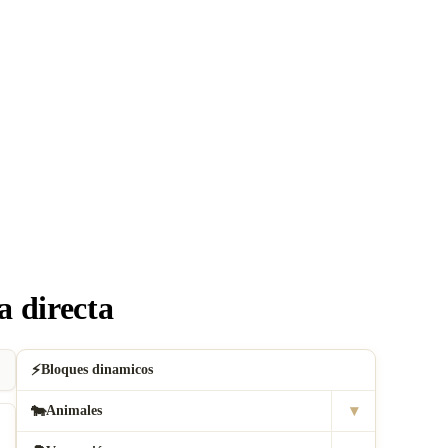
 directa
⚡
Bloques dinamicos
▾
🐄
Animales