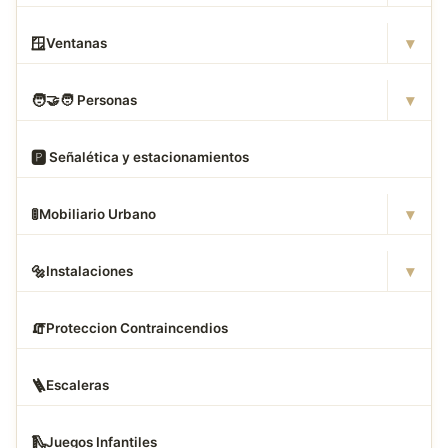
▾
🪟
Ventanas
▾
🧑
‍🤝‍🧑 Personas
🅿
️ Señalética y estacionamientos
▾
🚦
Mobiliario Urbano
▾
🔩
Instalaciones
🧯
Proteccion Contraincendios
🪜
Escaleras
🛝
Juegos Infantiles