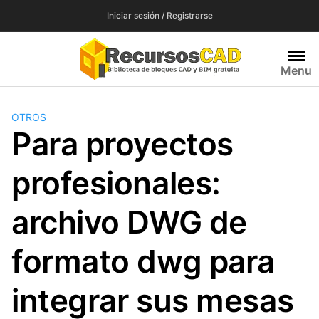
Saltar
Iniciar sesión / Registrarse
al
contenido
Menu
OTROS
Para proyectos
profesionales:
archivo DWG de
formato dwg para
integrar sus mesas