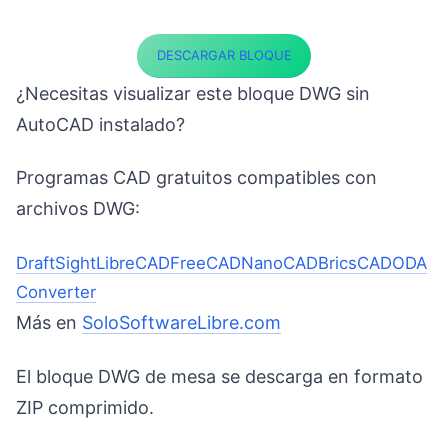
DESCARGAR BLOQUE
¿Necesitas visualizar este bloque DWG sin
AutoCAD instalado?
Programas CAD gratuitos compatibles con
archivos DWG:
DraftSight
LibreCAD
FreeCAD
NanoCAD
BricsCAD
ODA
Converter
Más en
SoloSoftwareLibre.com
El bloque DWG de mesa se descarga en formato
ZIP comprimido.