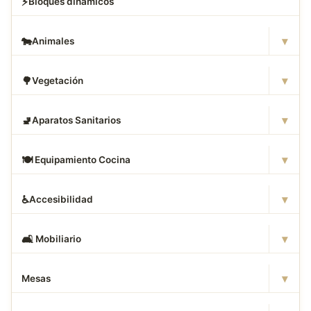
⚡
Bloques dinamicos
▾
🐄
Animales
▾
🌳
Vegetación
▾
🚽
Aparatos Sanitarios
▾
🍽
️ Equipamiento Cocina
▾
♿
Accesibilidad
▾
🛋
️ Mobiliario
▾
Mesas