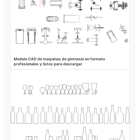
Modelo CAD de maquinas de gimnasio en formato
profesionales y listos para descargar