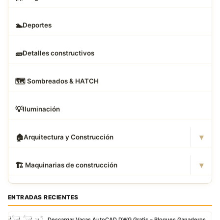
🏊
Deportes
🧱
Detalles constructivos
🗺
️ Sombreados & HATCH
💡
Iluminación
▾
🏠
Arquitectura y Construcción
▾
🏗
️ Maquinarias de construcción
ENTRADAS RECIENTES
Descargar Vacas AutoCAD DWG Gratis – Bloques Ganaderos