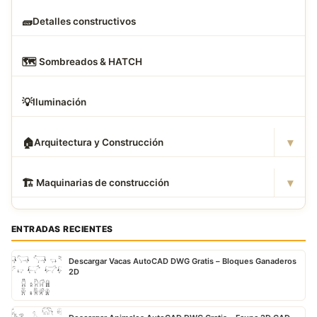
🧱
Detalles constructivos
🗺
️ Sombreados & HATCH
💡
Iluminación
▾
🏠
Arquitectura y Construcción
▾
🏗
️ Maquinarias de construcción
ENTRADAS RECIENTES
Descargar Vacas AutoCAD DWG Gratis – Bloques Ganaderos
2D