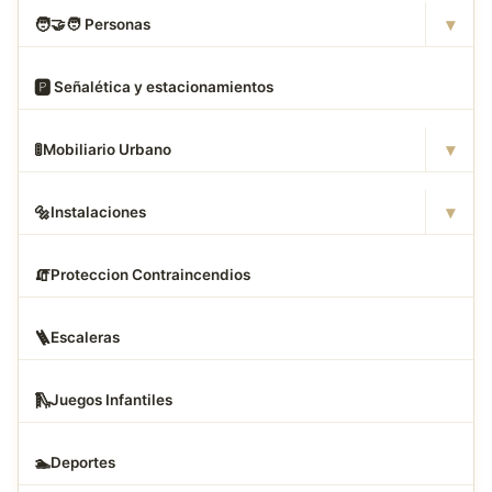
▾
🧑
‍🤝‍🧑 Personas
🅿
️ Señalética y estacionamientos
▾
🚦
Mobiliario Urbano
▾
🔩
Instalaciones
🧯
Proteccion Contraincendios
🪜
Escaleras
🛝
Juegos Infantiles
🏊
Deportes