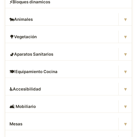
⚡
Bloques dinamicos
▾
🐄
Animales
▾
🌳
Vegetación
▾
🚽
Aparatos Sanitarios
▾
🍽
️ Equipamiento Cocina
▾
♿
Accesibilidad
▾
🛋
️ Mobiliario
▾
Mesas