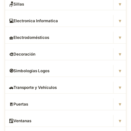
▾
🪑
Sillas
▾
💻
Electronica Informatica
▾
🧺
Electrodomésticos
▾
🎨
Decoración
▾
🧭
Simbologias Logos
▾
🚗
Transporte y Vehículos
▾
🚪
Puertas
▾
🪟
Ventanas