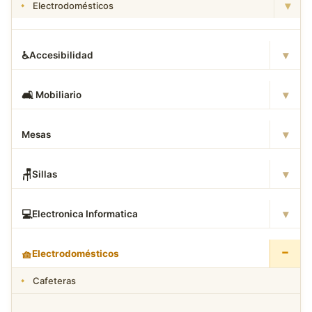
▾
Electrodomésticos
▾
♿
Accesibilidad
▾
🛋
️ Mobiliario
▾
Mesas
▾
🪑
Sillas
▾
💻
Electronica Informatica
−
🧺
Electrodomésticos
Cafeteras