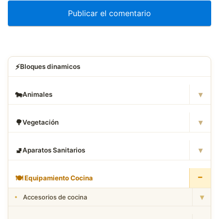
⚡
Bloques dinamicos
▾
🐄
Animales
▾
🌳
Vegetación
▾
🚽
Aparatos Sanitarios
−
🍽
️ Equipamiento Cocina
▾
Accesorios de cocina