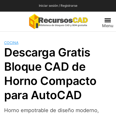
Saltar
Iniciar sesión / Registrarse
al
contenido
Menu
COCINA
Descarga Gratis
Bloque CAD de
Horno Compacto
para AutoCAD
Horno empotrable de diseño moderno,