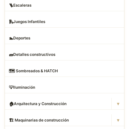
🪜
Escaleras
🛝
Juegos Infantiles
🏊
Deportes
🧱
Detalles constructivos
🗺
️ Sombreados & HATCH
💡
Iluminación
▾
🏠
Arquitectura y Construcción
▾
🏗
️ Maquinarias de construcción