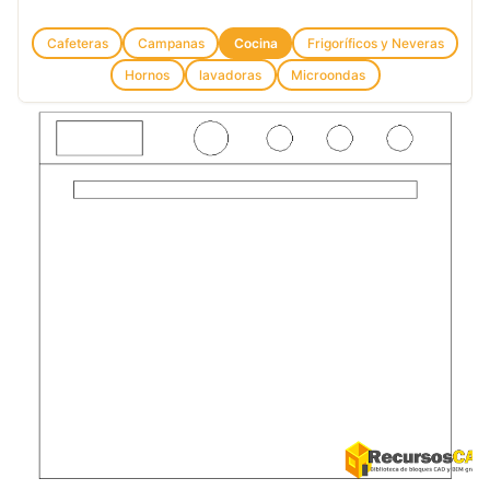
Cafeteras
Campanas
Cocina
Frigoríficos y Neveras
Hornos
lavadoras
Microondas