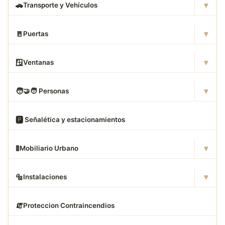
▾
🚗
Transporte y Vehículos
▾
🚪
Puertas
▾
🪟
Ventanas
▾
🧑
‍🤝‍🧑 Personas
🅿
️ Señalética y estacionamientos
▾
🚦
Mobiliario Urbano
▾
🔩
Instalaciones
🧯
Proteccion Contraincendios