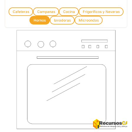
Cafeteras
Campanas
Cocina
Frigoríficos y Neveras
Hornos
lavadoras
Microondas