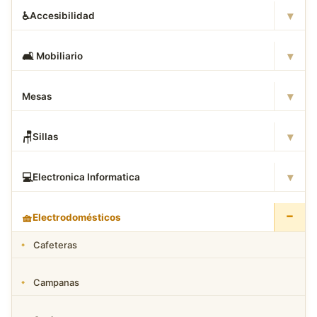
▾
♿
Accesibilidad
▾
🛋
️ Mobiliario
▾
Mesas
▾
🪑
Sillas
▾
💻
Electronica Informatica
−
🧺
Electrodomésticos
Cafeteras
Campanas