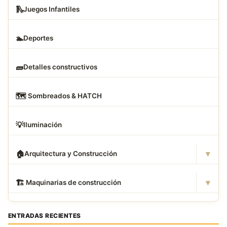
🛝
Juegos Infantiles
🏊
Deportes
🧱
Detalles constructivos
🗺
️ Sombreados & HATCH
💡
Iluminación
▾
🏠
Arquitectura y Construcción
▾
🏗
️ Maquinarias de construcción
ENTRADAS RECIENTES