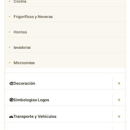
Cocina
Frigoríficos y Neveras
Hornos
lavadoras
Microondas
▾
🎨
Decoración
▾
🧭
Simbologias Logos
▾
🚗
Transporte y Vehículos