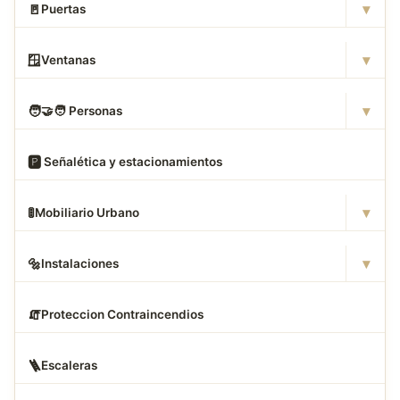
▾
🚪
Puertas
▾
🪟
Ventanas
▾
🧑
‍🤝‍🧑 Personas
🅿
️ Señalética y estacionamientos
▾
🚦
Mobiliario Urbano
▾
🔩
Instalaciones
🧯
Proteccion Contraincendios
🪜
Escaleras