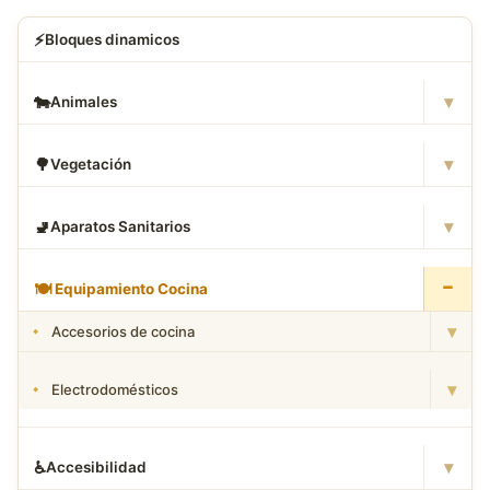
⚡
Bloques dinamicos
▾
🐄
Animales
▾
🌳
Vegetación
▾
🚽
Aparatos Sanitarios
−
🍽
️ Equipamiento Cocina
▾
Accesorios de cocina
▾
Electrodomésticos
▾
♿
Accesibilidad