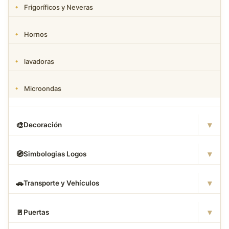
Frigoríficos y Neveras
Hornos
lavadoras
Microondas
▾
🎨
Decoración
▾
🧭
Simbologias Logos
▾
🚗
Transporte y Vehículos
▾
🚪
Puertas