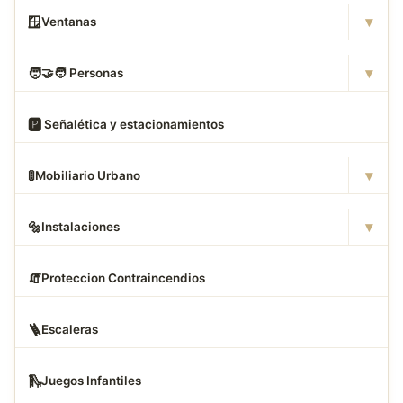
▾
🪟
Ventanas
▾
🧑
‍🤝‍🧑 Personas
🅿
️ Señalética y estacionamientos
▾
🚦
Mobiliario Urbano
▾
🔩
Instalaciones
🧯
Proteccion Contraincendios
🪜
Escaleras
🛝
Juegos Infantiles