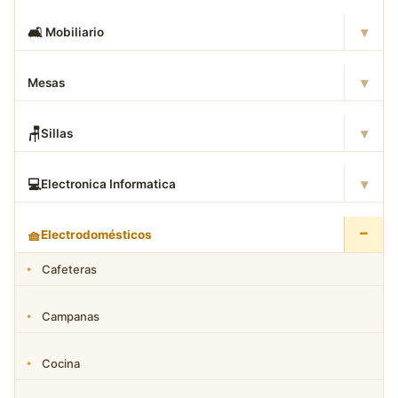
▾
🛋
️ Mobiliario
▾
Mesas
▾
🪑
Sillas
▾
💻
Electronica Informatica
−
🧺
Electrodomésticos
Cafeteras
Campanas
Cocina