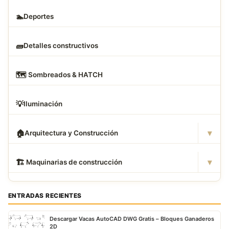
🏊
Deportes
🧱
Detalles constructivos
🗺
️ Sombreados & HATCH
💡
Iluminación
▾
🏠
Arquitectura y Construcción
▾
🏗
️ Maquinarias de construcción
ENTRADAS RECIENTES
Descargar Vacas AutoCAD DWG Gratis – Bloques Ganaderos
2D