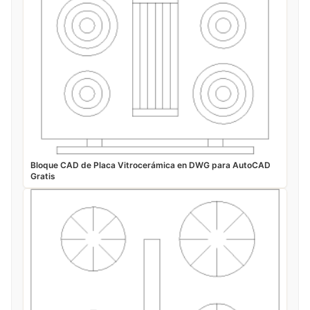
Bloque CAD de Placa Vitrocerámica en DWG para AutoCAD
Gratis