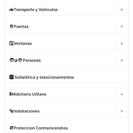
▾
🚗
Transporte y Vehículos
▾
🚪
Puertas
▾
🪟
Ventanas
▾
🧑
‍🤝‍🧑 Personas
🅿
️ Señalética y estacionamientos
▾
🚦
Mobiliario Urbano
▾
🔩
Instalaciones
🧯
Proteccion Contraincendios