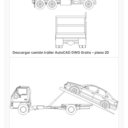
Descargar camión tráiler AutoCAD DWG Gratis – plano 2D