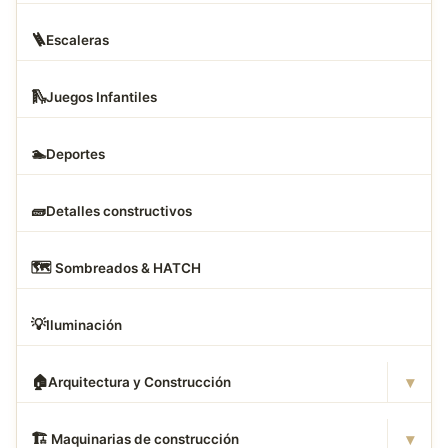
🪜
Escaleras
🛝
Juegos Infantiles
🏊
Deportes
🧱
Detalles constructivos
🗺
️ Sombreados & HATCH
💡
Iluminación
▾
🏠
Arquitectura y Construcción
▾
🏗
️ Maquinarias de construcción