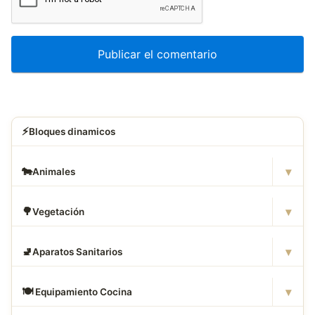
⚡
Bloques dinamicos
▾
🐄
Animales
▾
🌳
Vegetación
▾
🚽
Aparatos Sanitarios
▾
🍽
️ Equipamiento Cocina