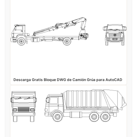
Descarga Gratis Bloque DWG de Camión Grúa para AutoCAD