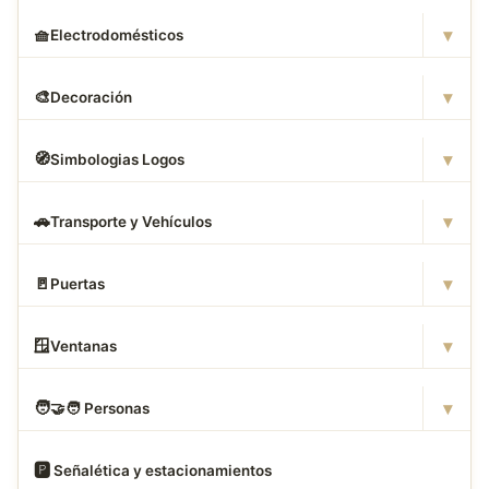
▾
🧺
Electrodomésticos
▾
🎨
Decoración
▾
🧭
Simbologias Logos
▾
🚗
Transporte y Vehículos
▾
🚪
Puertas
▾
🪟
Ventanas
▾
🧑
‍🤝‍🧑 Personas
🅿
️ Señalética y estacionamientos