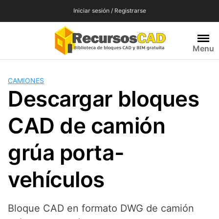
Saltar
Iniciar sesión / Registrarse
al
contenido
Menu
CAMIONES
Descargar bloques
CAD de camión
grúa porta-
vehículos
Bloque CAD en formato DWG de camión