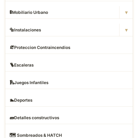
▾
🚦
Mobiliario Urbano
▾
🔩
Instalaciones
🧯
Proteccion Contraincendios
🪜
Escaleras
🛝
Juegos Infantiles
🏊
Deportes
🧱
Detalles constructivos
🗺
️ Sombreados & HATCH