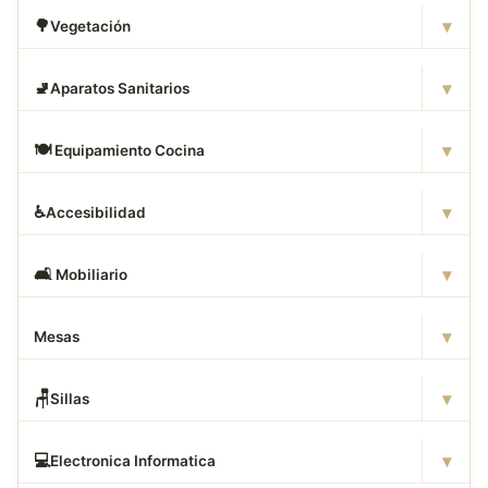
▾
🌳
Vegetación
▾
🚽
Aparatos Sanitarios
▾
🍽
️ Equipamiento Cocina
▾
♿
Accesibilidad
▾
🛋
️ Mobiliario
▾
Mesas
▾
🪑
Sillas
▾
💻
Electronica Informatica