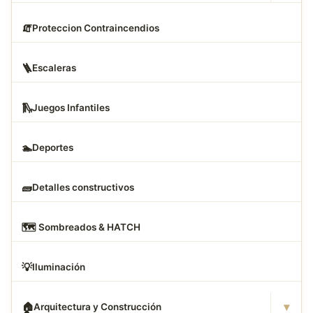
🧯
Proteccion Contraincendios
🪜
Escaleras
🛝
Juegos Infantiles
🏊
Deportes
🧱
Detalles constructivos
🗺
️ Sombreados & HATCH
💡
Iluminación
▾
🏠
Arquitectura y Construcción