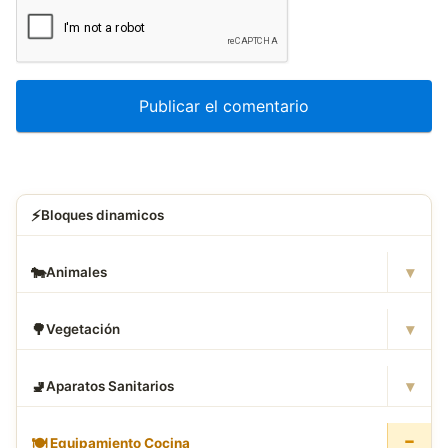
⚡
Bloques dinamicos
▾
🐄
Animales
▾
🌳
Vegetación
▾
🚽
Aparatos Sanitarios
−
🍽
️ Equipamiento Cocina