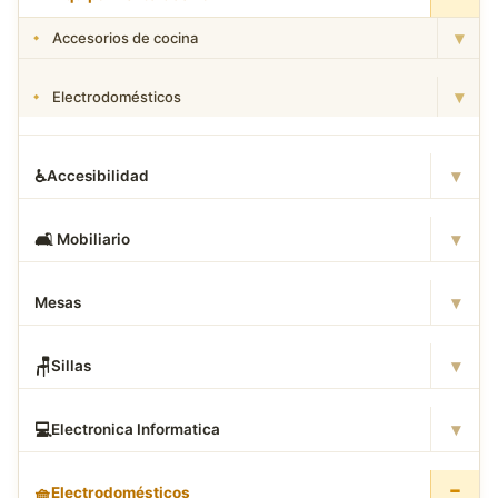
▾
Accesorios de cocina
▾
Electrodomésticos
▾
♿
Accesibilidad
▾
🛋
️ Mobiliario
▾
Mesas
▾
🪑
Sillas
▾
💻
Electronica Informatica
−
🧺
Electrodomésticos