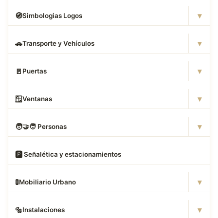
▾
🧭
Simbologias Logos
▾
🚗
Transporte y Vehículos
▾
🚪
Puertas
▾
🪟
Ventanas
▾
🧑
‍🤝‍🧑 Personas
🅿
️ Señalética y estacionamientos
▾
🚦
Mobiliario Urbano
▾
🔩
Instalaciones