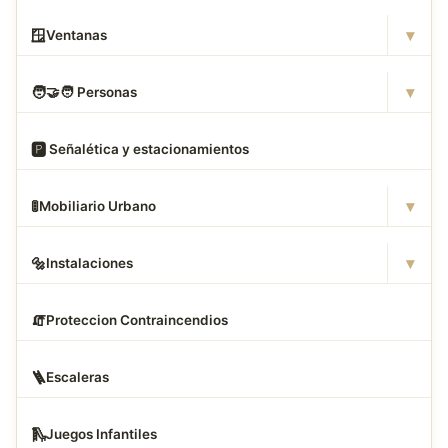
▾
🪟
Ventanas
▾
🧑
‍🤝‍🧑 Personas
🅿
️ Señalética y estacionamientos
▾
🚦
Mobiliario Urbano
▾
🔩
Instalaciones
🧯
Proteccion Contraincendios
🪜
Escaleras
🛝
Juegos Infantiles