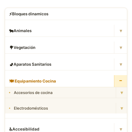
⚡
Bloques dinamicos
▾
🐄
Animales
▾
🌳
Vegetación
▾
🚽
Aparatos Sanitarios
−
🍽
️ Equipamiento Cocina
▾
Accesorios de cocina
▾
Electrodomésticos
▾
♿
Accesibilidad