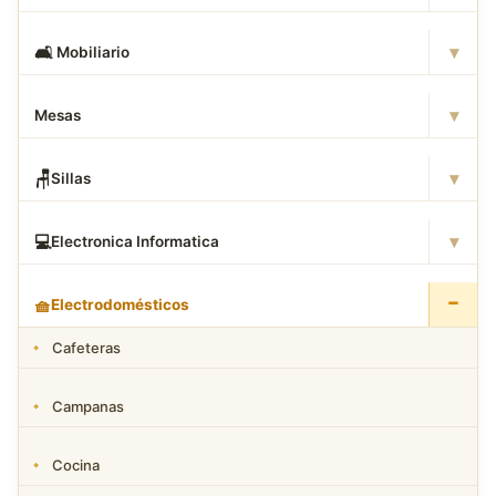
▾
🛋
️ Mobiliario
▾
Mesas
▾
🪑
Sillas
▾
💻
Electronica Informatica
−
🧺
Electrodomésticos
Cafeteras
Campanas
Cocina