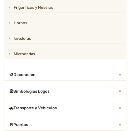
Frigoríficos y Neveras
Hornos
lavadoras
Microondas
▾
🎨
Decoración
▾
🧭
Simbologias Logos
▾
🚗
Transporte y Vehículos
▾
🚪
Puertas