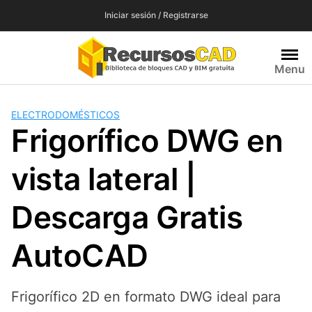
Saltar
Iniciar sesión / Registrarse
al
contenido
Menu
ELECTRODOMÉSTICOS
Frigorífico DWG en
vista lateral |
Descarga Gratis
AutoCAD
Frigorífico 2D en formato DWG ideal para