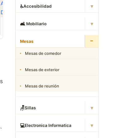
▾
♿
Accesibilidad
ROPA
CAMAS DWG
ANIMALES CAD
▾
🛋
️ Mobiliario
Descargar Abrigos
Descargar Dormitorios
Descargar Akita
AutoCAD DWG Gratis –
AutoCAD DWG Gratis –
AutoCAD DWG Gratis
Bloques 2D
Bloques 2D
Bloque 2D Canino
−
Mesas
Mesas de comedor
Mesas de exterior
as
Mesas de reunión
▾
🪑
Sillas
▾
💻
Electronica Informatica
.