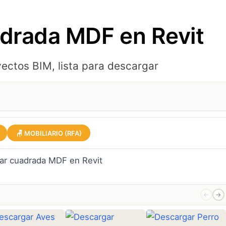
adrada MDF en Revit
yectos BIM, lista para descargar
🪑 MOBILIARIO (RFA)
←
→