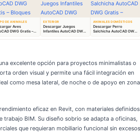
PO DE ANIMALES
EXTERIOR
ANIMALES DOMÉSTICOS
cargar Aves
Descargar Juegos
Descargar Perro
oCAD DWG Gratis –
Infantiles AutoCAD DWG
Salchicha AutoCAD DWG
ques Animales 2D
Gratis – Parque 2D
Gratis – Bloque 2D
na excelente opción para proyectos minimalistas o
a orden visual y permite una fácil integración en
 Ideal como mesa lateral, de noche o de apoyo en zon
 rendimiento eficaz en Revit, con materiales definidos
e trabajo BIM. Su diseño sobrio se adapta a oficinas,
ales que requieran mobiliario funcional sin excesos