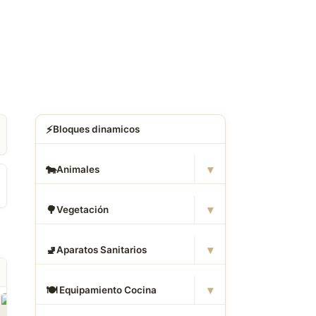
⚡
Bloques dinamicos
▾
🐄
Animales
▾
🌳
Vegetación
▾
🚽
Aparatos Sanitarios
▾
🍽
️ Equipamiento Cocina