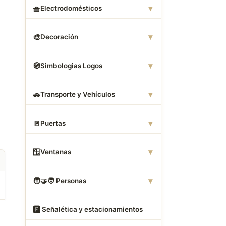
▾
🧺
Electrodomésticos
▾
🎨
Decoración
▾
🧭
Simbologias Logos
▾
🚗
Transporte y Vehículos
▾
🚪
Puertas
▾
🪟
Ventanas
▾
🧑
‍🤝‍🧑 Personas
🅿
️ Señalética y estacionamientos