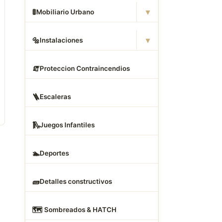
▾
🚦
Mobiliario Urbano
▾
🔩
Instalaciones
🧯
Proteccion Contraincendios
🪜
Escaleras
🛝
Juegos Infantiles
🏊
Deportes
🧱
Detalles constructivos
🗺
️ Sombreados & HATCH