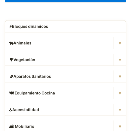
⚡
Bloques dinamicos
▾
🐄
Animales
▾
🌳
Vegetación
▾
🚽
Aparatos Sanitarios
▾
🍽
️ Equipamiento Cocina
▾
♿
Accesibilidad
▾
🛋
️ Mobiliario