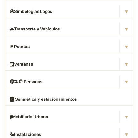
▾
🧭
Simbologias Logos
▾
🚗
Transporte y Vehículos
▾
🚪
Puertas
▾
🪟
Ventanas
▾
🧑
‍🤝‍🧑 Personas
🅿
️ Señalética y estacionamientos
▾
🚦
Mobiliario Urbano
▾
🔩
Instalaciones