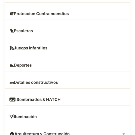
🧯
Proteccion Contraincendios
🪜
Escaleras
🛝
Juegos Infantiles
🏊
Deportes
🧱
Detalles constructivos
🗺
️ Sombreados & HATCH
💡
Iluminación
▾
🏠
Arquitectura y Construcción