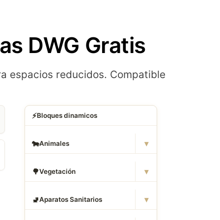
as DWG Gratis
ra espacios reducidos. Compatible
⚡
Bloques dinamicos
▾
🐄
Animales
▾
🌳
Vegetación
▾
🚽
Aparatos Sanitarios