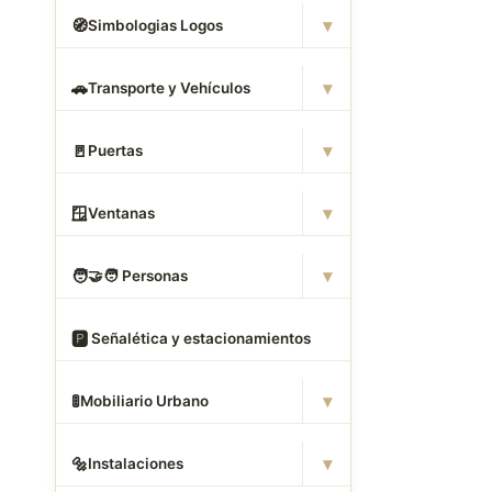
▾
🧭
Simbologias Logos
▾
🚗
Transporte y Vehículos
▾
🚪
Puertas
▾
🪟
Ventanas
▾
🧑
‍🤝‍🧑 Personas
🅿
️ Señalética y estacionamientos
▾
🚦
Mobiliario Urbano
▾
🔩
Instalaciones