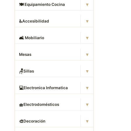
▾
🍽
️ Equipamiento Cocina
▾
♿
Accesibilidad
▾
🛋
️ Mobiliario
▾
Mesas
▾
🪑
Sillas
▾
💻
Electronica Informatica
▾
🧺
Electrodomésticos
▾
🎨
Decoración