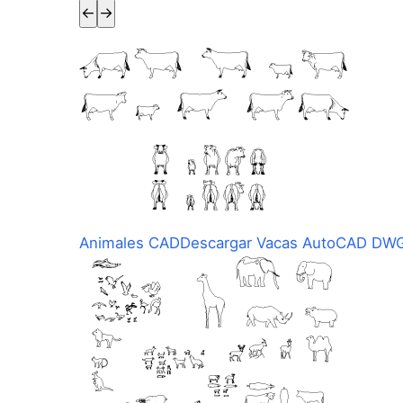
←
→
Animales CAD
Descargar Vacas AutoCAD DWG 