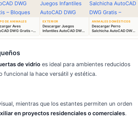
PO DE ANIMALES
EXTERIOR
ANIMALES DOMÉSTICOS
cargar Aves
Descargar Juegos
Descargar Perro
oCAD DWG Gratis –
Infantiles AutoCAD DWG
Salchicha AutoCAD DWG
ques Animales 2D
Gratis – Parque 2D
Gratis – Bloque 2D
queños
uertas de vidrio
es ideal para ambientes reducidos
funcional la hace versátil y estética.
visual, mientras que los estantes permiten un orden
iliar en proyectos residenciales o comerciales
.