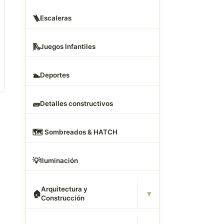
🪜
Escaleras
🛝
Juegos Infantiles
🏊
Deportes
🧱
Detalles constructivos
🗺
️ Sombreados & HATCH
💡
Iluminación
Arquitectura y
▾
🏠
Construcción