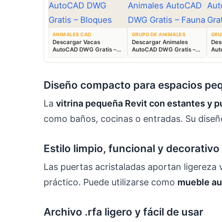
ANIMALES CAD
GRUPO DE ANIMALES
GRU
Descargar Vacas
Descargar Animales
Des
AutoCAD DWG Gratis –
AutoCAD DWG Gratis –
Aut
Bloques Ganaderos 2D
Fauna 2D CAD
Blo
Diseño compacto para espacios pe
La
vitrina pequeña Revit con estantes y p
como baños, cocinas o entradas. Su diseño 
Estilo limpio, funcional y decorativo
Las puertas acristaladas aportan ligereza 
práctico. Puede utilizarse como
mueble aux
Archivo .rfa ligero y fácil de usar