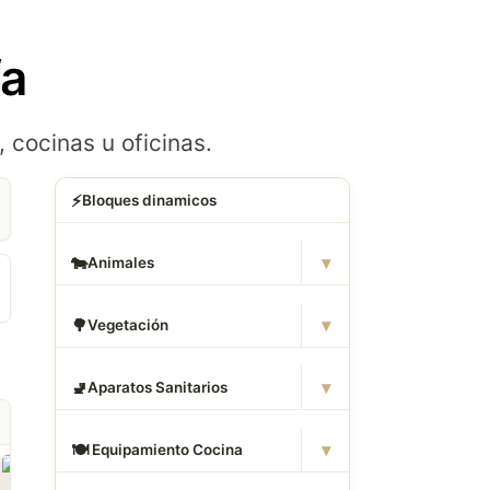
fa
 cocinas u oficinas.
⚡
Bloques dinamicos
▾
🐄
Animales
▾
🌳
Vegetación
▾
🚽
Aparatos Sanitarios
▾
🍽
️ Equipamiento Cocina