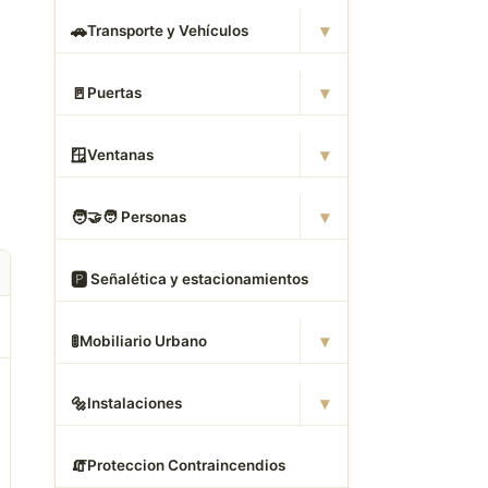
▾
🚗
Transporte y Vehículos
▾
🚪
Puertas
▾
🪟
Ventanas
▾
🧑
‍🤝‍🧑 Personas
🅿
️ Señalética y estacionamientos
▾
🚦
Mobiliario Urbano
▾
🔩
Instalaciones
🧯
Proteccion Contraincendios