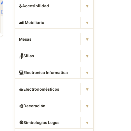
▾
♿
Accesibilidad
ROPA
CAMAS DWG
ANIMALES CAD
▾
🛋
️ Mobiliario
Descargar Abrigos
Descargar Dormitorios
Descargar Akita
AutoCAD DWG Gratis –
AutoCAD DWG Gratis –
AutoCAD DWG Gratis
Bloques 2D
Bloques 2D
Bloque 2D Canino
▾
Mesas
▾
🪑
Sillas
▾
💻
Electronica Informatica
▾
🧺
Electrodomésticos
▾
🎨
Decoración
▾
🧭
Simbologias Logos