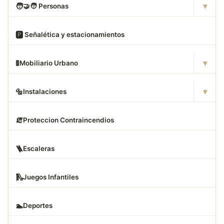
▾
🧑
‍🤝‍🧑 Personas
🅿
️ Señalética y estacionamientos
▾
🚦
Mobiliario Urbano
▾
🔩
Instalaciones
🧯
Proteccion Contraincendios
🪜
Escaleras
🛝
Juegos Infantiles
🏊
Deportes