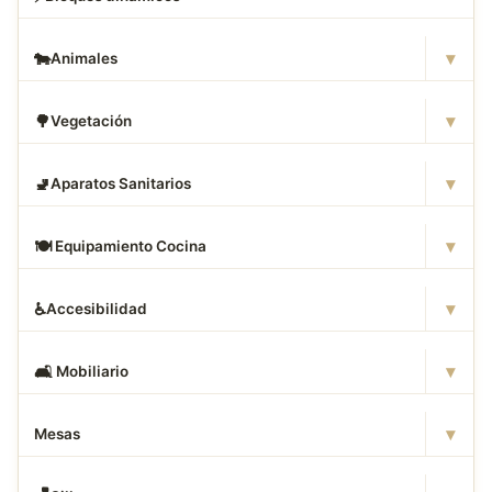
▾
🐄
Animales
▾
🌳
Vegetación
▾
🚽
Aparatos Sanitarios
▾
🍽
️ Equipamiento Cocina
▾
♿
Accesibilidad
▾
🛋
️ Mobiliario
▾
Mesas