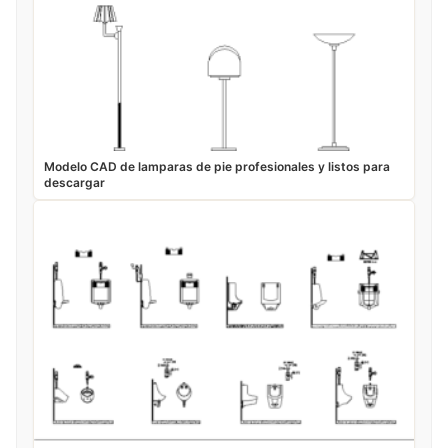
Modelo CAD de lamparas de pie profesionales y listos para
descargar