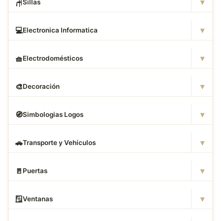
▾
🪑
Sillas
▾
💻
Electronica Informatica
▾
🧺
Electrodomésticos
▾
🎨
Decoración
▾
🧭
Simbologias Logos
▾
🚗
Transporte y Vehículos
▾
🚪
Puertas
▾
🪟
Ventanas