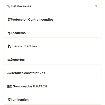
▾
🔩
Instalaciones
🧯
Proteccion Contraincendios
🪜
Escaleras
🛝
Juegos Infantiles
🏊
Deportes
🧱
Detalles constructivos
🗺
️ Sombreados & HATCH
💡
Iluminación