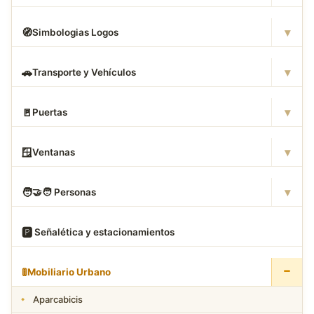
▾
🧭
Simbologias Logos
▾
🚗
Transporte y Vehículos
▾
🚪
Puertas
▾
🪟
Ventanas
▾
🧑
‍🤝‍🧑 Personas
🅿
️ Señalética y estacionamientos
−
🚦
Mobiliario Urbano
Aparcabicis