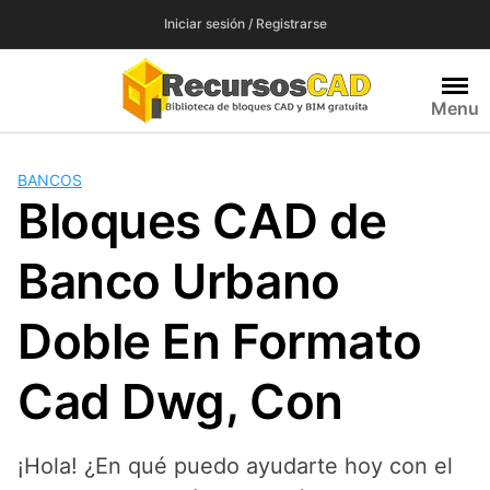
Saltar
Iniciar sesión / Registrarse
al
contenido
Menu
BANCOS
Bloques CAD de
Banco Urbano
Doble En Formato
Cad Dwg, Con
¡Hola! ¿En qué puedo ayudarte hoy con el