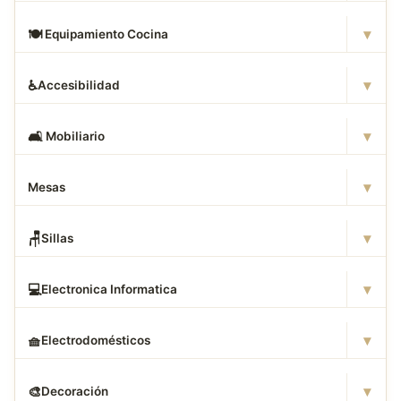
▾
🍽
️ Equipamiento Cocina
▾
♿
Accesibilidad
▾
🛋
️ Mobiliario
▾
Mesas
▾
🪑
Sillas
▾
💻
Electronica Informatica
▾
🧺
Electrodomésticos
▾
🎨
Decoración