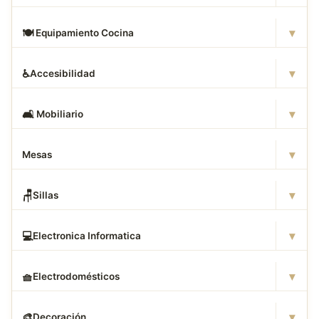
▾
🍽
️ Equipamiento Cocina
▾
♿
Accesibilidad
▾
🛋
️ Mobiliario
▾
Mesas
▾
🪑
Sillas
▾
💻
Electronica Informatica
▾
🧺
Electrodomésticos
▾
🎨
Decoración