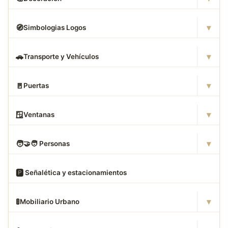
▾
🧭
Simbologias Logos
▾
🚗
Transporte y Vehículos
▾
🚪
Puertas
▾
🪟
Ventanas
▾
🧑
‍🤝‍🧑 Personas
🅿
️ Señalética y estacionamientos
▾
🚦
Mobiliario Urbano