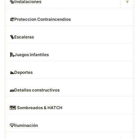
▾
🔩
Instalaciones
🧯
Proteccion Contraincendios
🪜
Escaleras
🛝
Juegos Infantiles
🏊
Deportes
🧱
Detalles constructivos
🗺
️ Sombreados & HATCH
💡
Iluminación