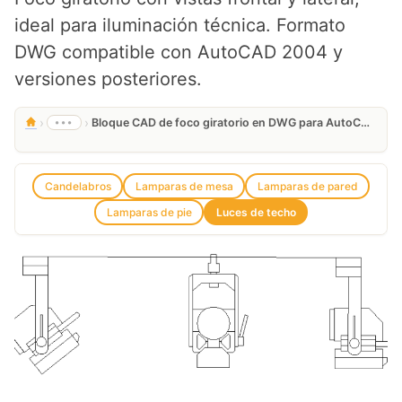
ideal para iluminación técnica. Formato
DWG compatible con AutoCAD 2004 y
versiones posteriores.
›
›
•••
Bloque CAD de foco giratorio en DWG para AutoCAD | Descarga Gratis
Candelabros
Lamparas de mesa
Lamparas de pared
Lamparas de pie
Luces de techo