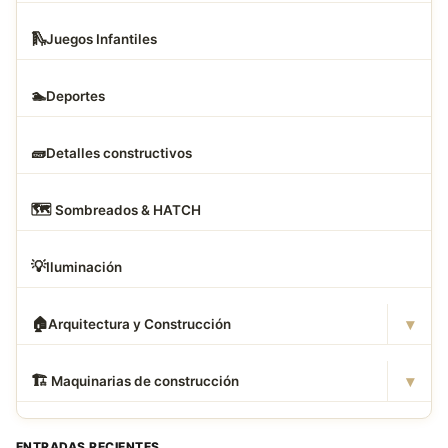
🛝
Juegos Infantiles
🏊
Deportes
🧱
Detalles constructivos
🗺
️ Sombreados & HATCH
💡
Iluminación
▾
🏠
Arquitectura y Construcción
▾
🏗
️ Maquinarias de construcción
ENTRADAS RECIENTES