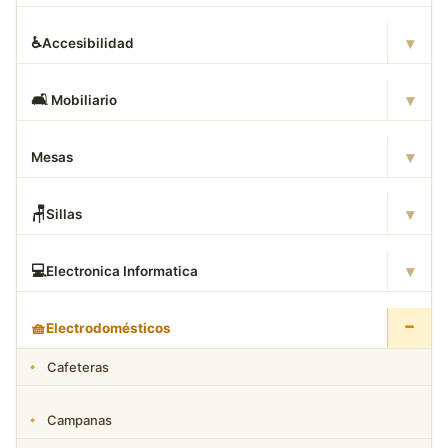
▾
♿
Accesibilidad
▾
🛋
️ Mobiliario
▾
Mesas
▾
🪑
Sillas
▾
💻
Electronica Informatica
−
🧺
Electrodomésticos
Cafeteras
Campanas