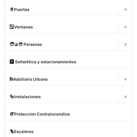
▾
🚪
Puertas
▾
🪟
Ventanas
▾
🧑
‍🤝‍🧑 Personas
🅿
️ Señalética y estacionamientos
▾
🚦
Mobiliario Urbano
▾
🔩
Instalaciones
🧯
Proteccion Contraincendios
🪜
Escaleras