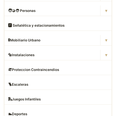
▾
🧑
‍🤝‍🧑 Personas
🅿
️ Señalética y estacionamientos
▾
🚦
Mobiliario Urbano
▾
🔩
Instalaciones
🧯
Proteccion Contraincendios
🪜
Escaleras
🛝
Juegos Infantiles
🏊
Deportes