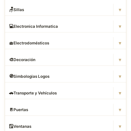
▾
🪑
Sillas
▾
💻
Electronica Informatica
▾
🧺
Electrodomésticos
▾
🎨
Decoración
▾
🧭
Simbologias Logos
▾
🚗
Transporte y Vehículos
▾
🚪
Puertas
▾
🪟
Ventanas