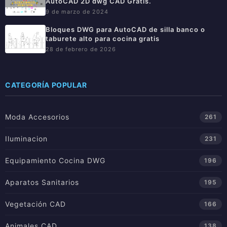
AutoCAD 2D dwg CAD Gratis.
9 de marzo de 2024
Bloques DWG para AutoCAD de silla banco o
taburete alto para cocina gratis
28 de febrero de 2026
CATEGORÍA POPULAR
Moda Accesorios
261
Iluminacion
231
Equipamiento Cocina DWG
196
Aparatos Sanitarios
195
Vegetación CAD
166
Animales CAD
138