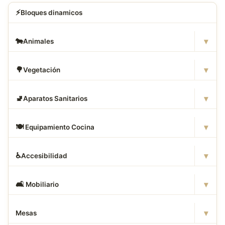
⚡
Bloques dinamicos
▾
🐄
Animales
▾
🌳
Vegetación
▾
🚽
Aparatos Sanitarios
▾
🍽
️ Equipamiento Cocina
▾
♿
Accesibilidad
▾
🛋
️ Mobiliario
▾
Mesas