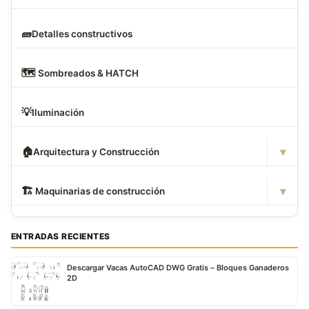
🧱
Detalles constructivos
🗺
️ Sombreados & HATCH
💡
Iluminación
▾
🏠
Arquitectura y Construcción
▾
🏗
️ Maquinarias de construcción
ENTRADAS RECIENTES
Descargar Vacas AutoCAD DWG Gratis – Bloques Ganaderos
2D