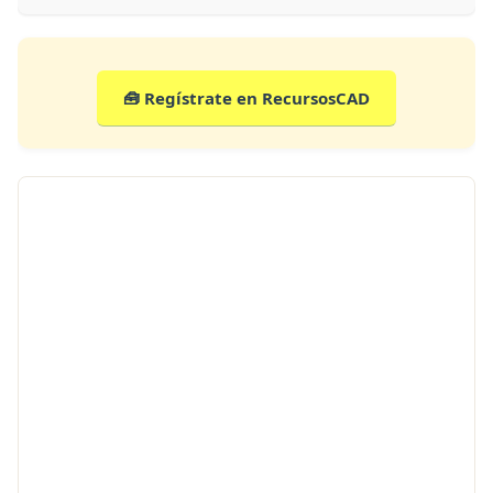
🧰 Regístrate en RecursosCAD