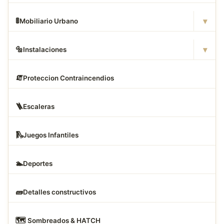
▾
🚦
Mobiliario Urbano
▾
🔩
Instalaciones
🧯
Proteccion Contraincendios
🪜
Escaleras
🛝
Juegos Infantiles
🏊
Deportes
🧱
Detalles constructivos
🗺
️ Sombreados & HATCH