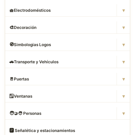
▾
🧺
Electrodomésticos
▾
🎨
Decoración
▾
🧭
Simbologias Logos
▾
🚗
Transporte y Vehículos
▾
🚪
Puertas
▾
🪟
Ventanas
▾
🧑
‍🤝‍🧑 Personas
🅿
️ Señalética y estacionamientos