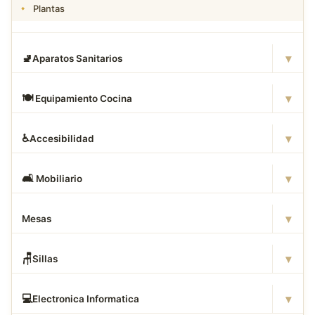
Plantas
▾
🚽
Aparatos Sanitarios
▾
🍽
️ Equipamiento Cocina
▾
♿
Accesibilidad
▾
🛋
️ Mobiliario
▾
Mesas
▾
🪑
Sillas
▾
💻
Electronica Informatica