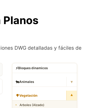
 Planos
ciones DWG detalladas y fáciles de
⚡
Bloques dinamicos
▾
🐄
Animales
▾
🌳
Vegetación
Arboles (Alzado)