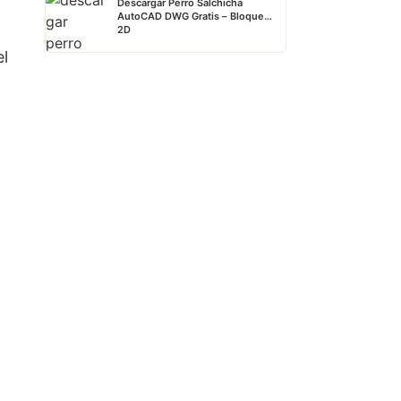
Descargar Perro Salchicha
AutoCAD DWG Gratis – Bloque
2D
el