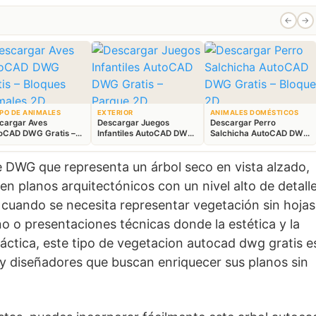
←
→
PO DE ANIMALES
EXTERIOR
ANIMALES DOMÉSTICOS
cargar Aves
Descargar Juegos
Descargar Perro
oCAD DWG Gratis –
Infantiles AutoCAD DWG
Salchicha AutoCAD DWG
ques Animales 2D
Gratis – Parque 2D
Gratis – Bloque 2D
 DWG que representa un árbol seco en vista alzado,
n planos arquitectónicos con un nivel alto de detall
l cuando se necesita representar vegetación sin hojas
o o presentaciones técnicas donde la estética y la
ráctica, este tipo de vegetacion autocad dwg gratis e
 y diseñadores que buscan enriquecer sus planos sin