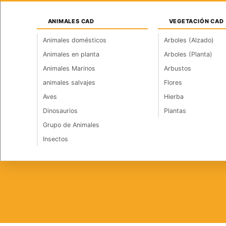
Saltar
Domingo, 9 de agosto de 2026
al
Iniciar sesión / Registrarse
ANIMALES CAD
VEGETACIÓN CAD
contenido
Animales domésticos
Arboles (Alzado)
Animales en planta
Arboles (Planta)
INICIO
INSTALACIONES
ARQUITECTURA
Animales Marinos
Arbustos
animales salvajes
Flores
Aves
Hierba
Dinosaurios
Plantas
Grupo de Animales
Insectos