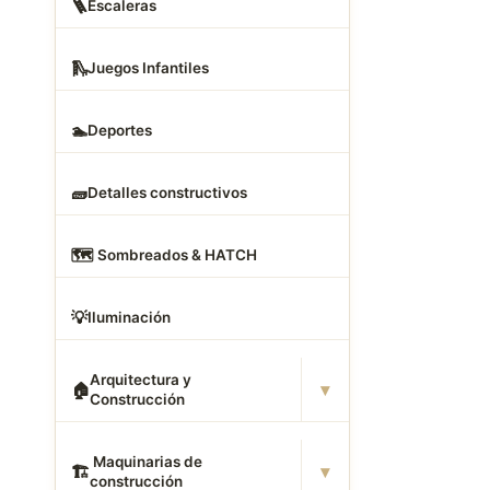
🪜
Escaleras
🛝
Juegos Infantiles
🏊
Deportes
🧱
Detalles constructivos
🗺
️ Sombreados & HATCH
💡
Iluminación
Arquitectura y
▾
🏠
Construcción
️ Maquinarias de
▾
🏗
construcción