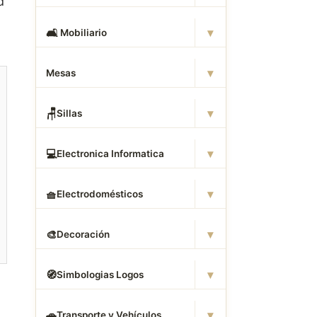
d
▾
🛋
️ Mobiliario
▾
Mesas
▾
🪑
Sillas
▾
💻
Electronica Informatica
▾
🧺
Electrodomésticos
▾
🎨
Decoración
▾
🧭
Simbologias Logos
▾
🚗
Transporte y Vehículos