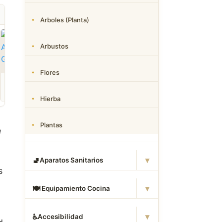
Arboles (Planta)
Arbustos
Flores
ROPA
CAMAS DWG
ANIMALES CAD
Descargar Abrigos
Descargar Dormitorios
Descargar Akita
AutoCAD DWG Gratis –
AutoCAD DWG Gratis –
AutoCAD DWG Gratis
Hierba
Bloques 2D
Bloques 2D
Bloque 2D Canino
Plantas
e
▾
🚽
Aparatos Sanitarios
s
▾
🍽
️ Equipamiento Cocina
▾
♿
Accesibilidad