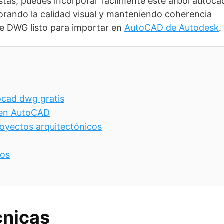
istas, puedes incorporar fácilmente este arbol autoca
orando la calidad visual y manteniendo coherencia
ue DWG listo para importar en
AutoCAD de Autodesk
.
ocad dwg gratis
l en AutoCAD
oyectos arquitectónicos
dos
cnicas