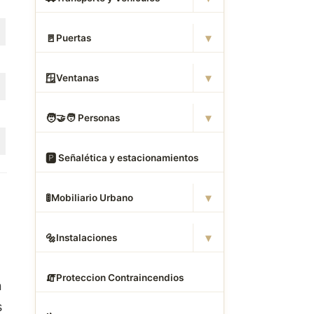
▾
🚪
Puertas
▾
🪟
Ventanas
▾
🧑
‍🤝‍🧑 Personas
🅿
️ Señalética y estacionamientos
▾
🚦
Mobiliario Urbano
▾
🔩
Instalaciones
🧯
Proteccion Contraincendios
n
s