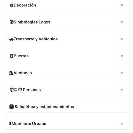
▾
🎨
Decoración
▾
🧭
Simbologias Logos
▾
🚗
Transporte y Vehículos
▾
🚪
Puertas
▾
🪟
Ventanas
▾
🧑
‍🤝‍🧑 Personas
🅿
️ Señalética y estacionamientos
▾
🚦
Mobiliario Urbano