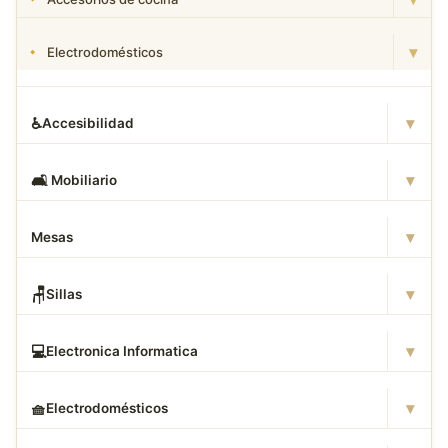
▾
Electrodomésticos
▾
♿
Accesibilidad
▾
🛋
️ Mobiliario
▾
Mesas
▾
🪑
Sillas
▾
💻
Electronica Informatica
▾
🧺
Electrodomésticos