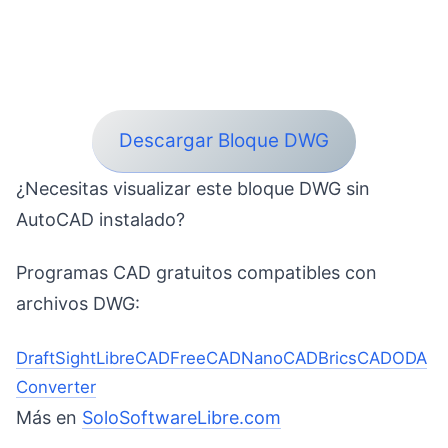
Descargar Bloque DWG
¿Necesitas visualizar este bloque DWG sin
AutoCAD instalado?
Programas CAD gratuitos compatibles con
archivos DWG:
DraftSight
LibreCAD
FreeCAD
NanoCAD
BricsCAD
ODA
Converter
Más en
SoloSoftwareLibre.com