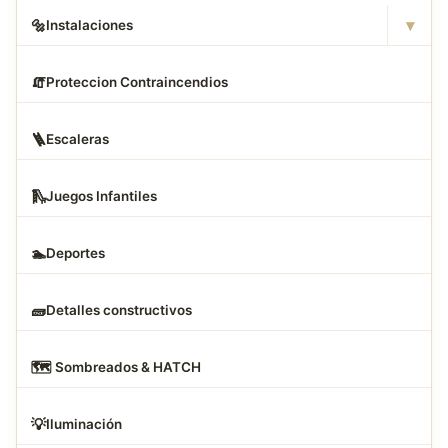
▾
🔩
Instalaciones
🧯
Proteccion Contraincendios
🪜
Escaleras
🛝
Juegos Infantiles
🏊
Deportes
🧱
Detalles constructivos
🗺
️ Sombreados & HATCH
💡
Iluminación