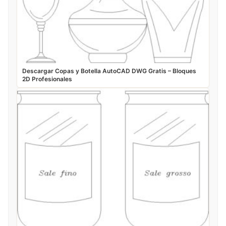
Descargar Copas y Botella AutoCAD DWG Gratis – Bloques
2D Profesionales