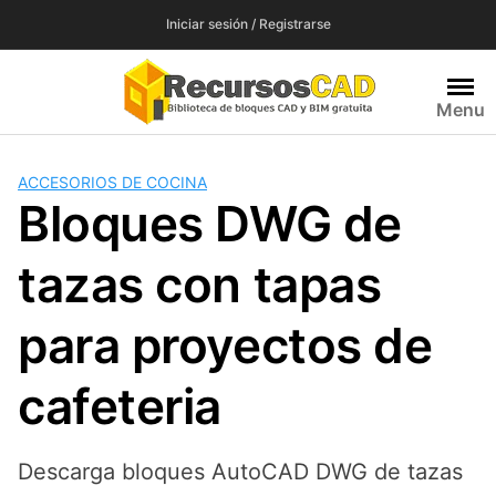
Saltar
Iniciar sesión / Registrarse
al
contenido
Menu
ACCESORIOS DE COCINA
Bloques DWG de
tazas con tapas
para proyectos de
cafeteria
Descarga bloques AutoCAD DWG de tazas