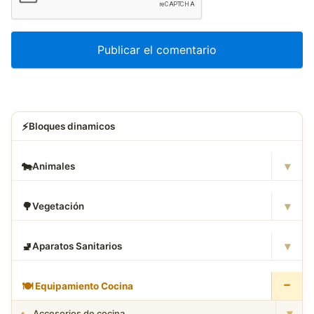
⚡
Bloques dinamicos
▾
🐄
Animales
▾
🌳
Vegetación
▾
🚽
Aparatos Sanitarios
−
🍽
️ Equipamiento Cocina
▾
Accesorios de cocina