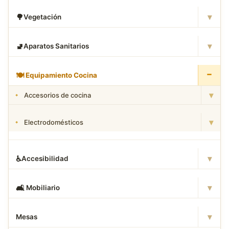
▾
🌳
Vegetación
▾
🚽
Aparatos Sanitarios
−
🍽
️ Equipamiento Cocina
▾
Accesorios de cocina
▾
Electrodomésticos
▾
♿
Accesibilidad
▾
🛋
️ Mobiliario
▾
Mesas