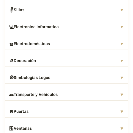
▾
🪑
Sillas
▾
💻
Electronica Informatica
▾
🧺
Electrodomésticos
▾
🎨
Decoración
▾
🧭
Simbologias Logos
▾
🚗
Transporte y Vehículos
▾
🚪
Puertas
▾
🪟
Ventanas