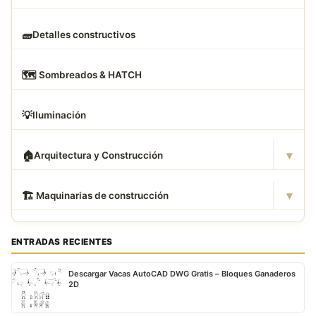
🧱
Detalles constructivos
🗺
️ Sombreados & HATCH
💡
Iluminación
▾
🏠
Arquitectura y Construcción
▾
🏗
️ Maquinarias de construcción
ENTRADAS RECIENTES
Descargar Vacas AutoCAD DWG Gratis – Bloques Ganaderos
2D