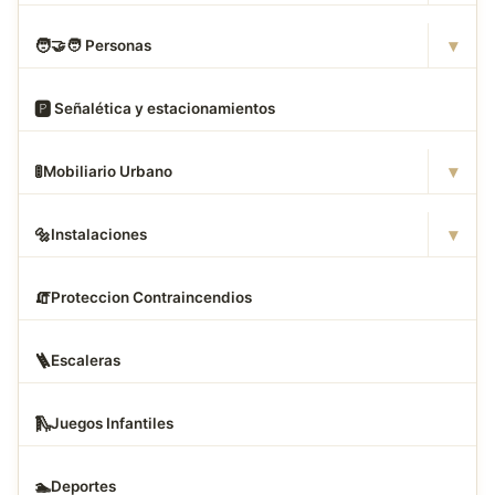
▾
🧑
‍🤝‍🧑 Personas
🅿
️ Señalética y estacionamientos
▾
🚦
Mobiliario Urbano
▾
🔩
Instalaciones
🧯
Proteccion Contraincendios
🪜
Escaleras
🛝
Juegos Infantiles
🏊
Deportes