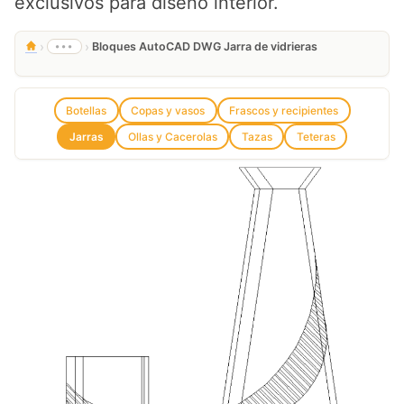
exclusivos para diseño interior.
›
›
•••
Bloques AutoCAD DWG Jarra de vidrieras
Botellas
Copas y vasos
Frascos y recipientes
Jarras
Ollas y Cacerolas
Tazas
Teteras