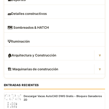
🧱
Detalles constructivos
🗺
️ Sombreados & HATCH
💡
Iluminación
▾
🏠
Arquitectura y Construcción
▾
🏗
️ Maquinarias de construcción
ENTRADAS RECIENTES
Descargar Vacas AutoCAD DWG Gratis – Bloques Ganaderos
2D