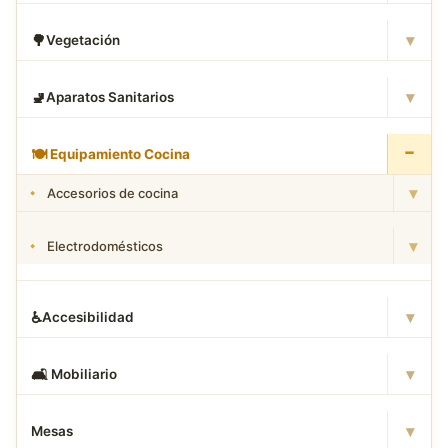
▾
🌳
Vegetación
▾
🚽
Aparatos Sanitarios
−
🍽
️ Equipamiento Cocina
▾
Accesorios de cocina
▾
Electrodomésticos
▾
♿
Accesibilidad
▾
🛋
️ Mobiliario
▾
Mesas