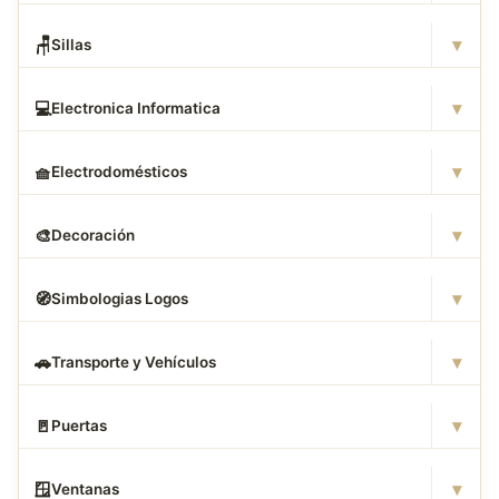
▾
🪑
Sillas
▾
💻
Electronica Informatica
▾
🧺
Electrodomésticos
▾
🎨
Decoración
▾
🧭
Simbologias Logos
▾
🚗
Transporte y Vehículos
▾
🚪
Puertas
▾
🪟
Ventanas