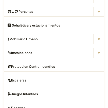
▾
🧑
‍🤝‍🧑 Personas
🅿
️ Señalética y estacionamientos
▾
🚦
Mobiliario Urbano
▾
🔩
Instalaciones
🧯
Proteccion Contraincendios
🪜
Escaleras
🛝
Juegos Infantiles
🏊
Deportes