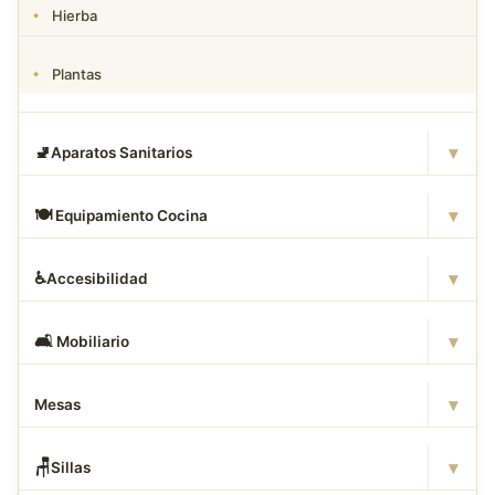
Hierba
Plantas
▾
🚽
Aparatos Sanitarios
▾
🍽
️ Equipamiento Cocina
▾
♿
Accesibilidad
▾
🛋
️ Mobiliario
▾
Mesas
▾
🪑
Sillas