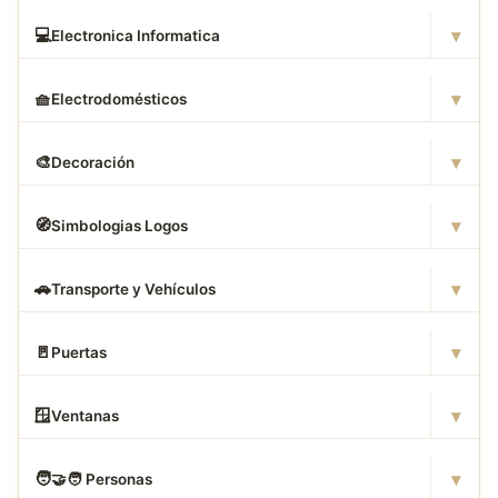
▾
💻
Electronica Informatica
▾
🧺
Electrodomésticos
▾
🎨
Decoración
▾
🧭
Simbologias Logos
▾
🚗
Transporte y Vehículos
▾
🚪
Puertas
▾
🪟
Ventanas
▾
🧑
‍🤝‍🧑 Personas