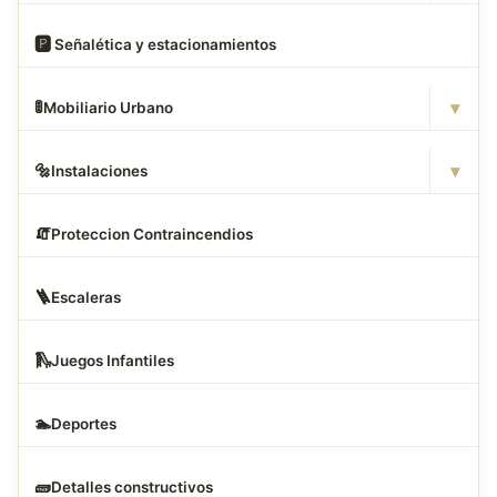
🅿
️ Señalética y estacionamientos
▾
🚦
Mobiliario Urbano
▾
🔩
Instalaciones
🧯
Proteccion Contraincendios
🪜
Escaleras
🛝
Juegos Infantiles
🏊
Deportes
🧱
Detalles constructivos