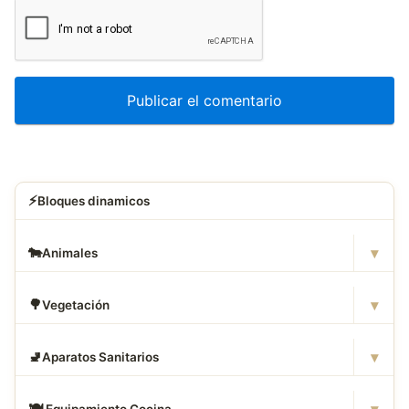
⚡
Bloques dinamicos
▾
🐄
Animales
▾
🌳
Vegetación
▾
🚽
Aparatos Sanitarios
▾
🍽
️ Equipamiento Cocina