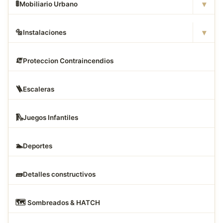
▾
🚦
Mobiliario Urbano
▾
🔩
Instalaciones
🧯
Proteccion Contraincendios
🪜
Escaleras
🛝
Juegos Infantiles
🏊
Deportes
🧱
Detalles constructivos
🗺
️ Sombreados & HATCH