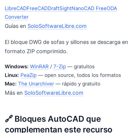
LibreCAD
FreeCAD
DraftSight
NanoCAD Free
ODA
Converter
Guías en
SoloSoftwareLibre.com
El bloque DWG de sofas y sillones se descarga en
formato ZIP comprimido.
Windows:
WinRAR
/
7-Zip
— gratuitos
Linux:
PeaZip
— open source, todos los formatos
Mac:
The Unarchiver
— rápido y gratuito
Más en
SoloSoftwareLibre.com
🔗 Bloques AutoCAD que
complementan este recurso