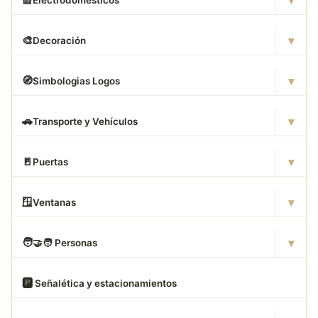
▾
🎨
Decoración
▾
🧭
Simbologias Logos
▾
🚗
Transporte y Vehículos
▾
🚪
Puertas
▾
🪟
Ventanas
▾
🧑
‍🤝‍🧑 Personas
🅿
️ Señalética y estacionamientos