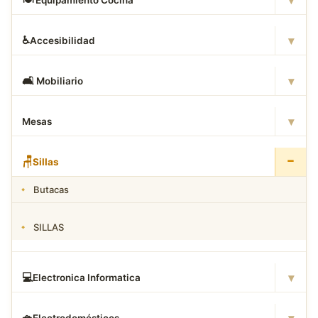
▾
♿
Accesibilidad
▾
🛋
️ Mobiliario
▾
Mesas
−
🪑
Sillas
Butacas
SILLAS
▾
💻
Electronica Informatica
▾
🧺
Electrodomésticos