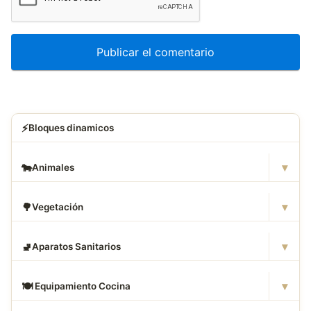
⚡
Bloques dinamicos
▾
🐄
Animales
▾
🌳
Vegetación
▾
🚽
Aparatos Sanitarios
▾
🍽
️ Equipamiento Cocina