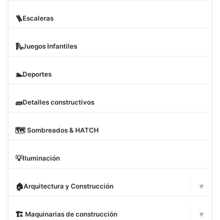
🪜
Escaleras
🛝
Juegos Infantiles
🏊
Deportes
🧱
Detalles constructivos
🗺
️ Sombreados & HATCH
💡
Iluminación
▾
🏠
Arquitectura y Construcción
▾
🏗
️ Maquinarias de construcción