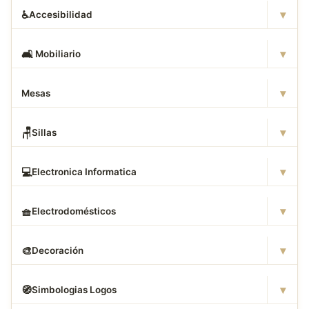
▾
♿
Accesibilidad
▾
🛋
️ Mobiliario
▾
Mesas
▾
🪑
Sillas
▾
💻
Electronica Informatica
▾
🧺
Electrodomésticos
▾
🎨
Decoración
▾
🧭
Simbologias Logos