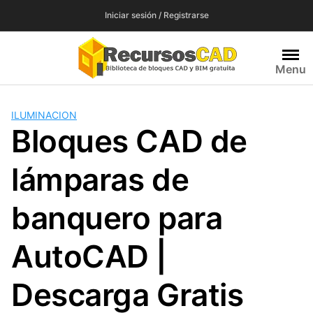
Saltar
Iniciar sesión / Registrarse
al
contenido
Menu
ILUMINACION
Bloques CAD de
lámparas de
banquero para
AutoCAD |
Descarga Gratis