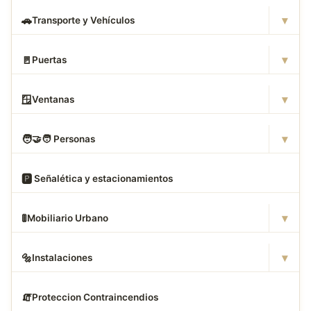
▾
🚗
Transporte y Vehículos
▾
🚪
Puertas
▾
🪟
Ventanas
▾
🧑
‍🤝‍🧑 Personas
🅿
️ Señalética y estacionamientos
▾
🚦
Mobiliario Urbano
▾
🔩
Instalaciones
🧯
Proteccion Contraincendios