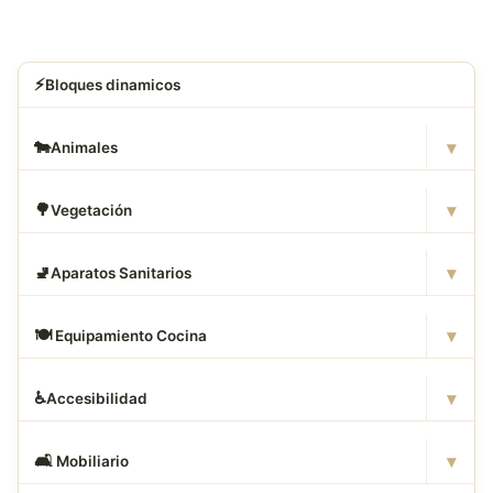
⚡
Bloques dinamicos
▾
🐄
Animales
▾
🌳
Vegetación
▾
🚽
Aparatos Sanitarios
▾
🍽
️ Equipamiento Cocina
▾
♿
Accesibilidad
▾
🛋
️ Mobiliario