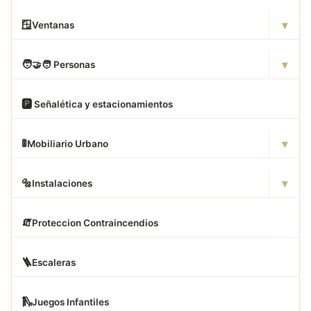
▾
🪟
Ventanas
▾
🧑
‍🤝‍🧑 Personas
🅿
️ Señalética y estacionamientos
▾
🚦
Mobiliario Urbano
▾
🔩
Instalaciones
🧯
Proteccion Contraincendios
🪜
Escaleras
🛝
Juegos Infantiles