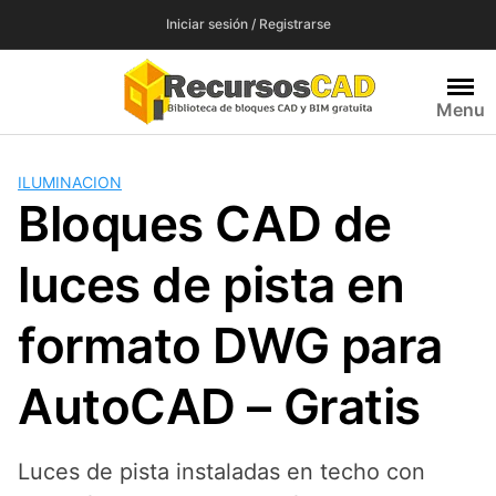
Saltar
Iniciar sesión / Registrarse
al
contenido
Menu
ILUMINACION
Bloques CAD de
luces de pista en
formato DWG para
AutoCAD – Gratis
Luces de pista instaladas en techo con