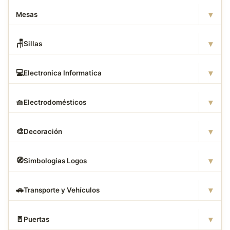
▾
Mesas
▾
🪑
Sillas
▾
💻
Electronica Informatica
▾
🧺
Electrodomésticos
▾
🎨
Decoración
▾
🧭
Simbologias Logos
▾
🚗
Transporte y Vehículos
▾
🚪
Puertas