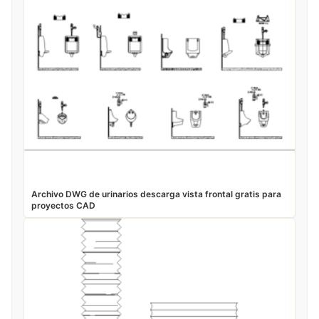
Archivo DWG de urinarios descarga vista frontal gratis para
proyectos CAD