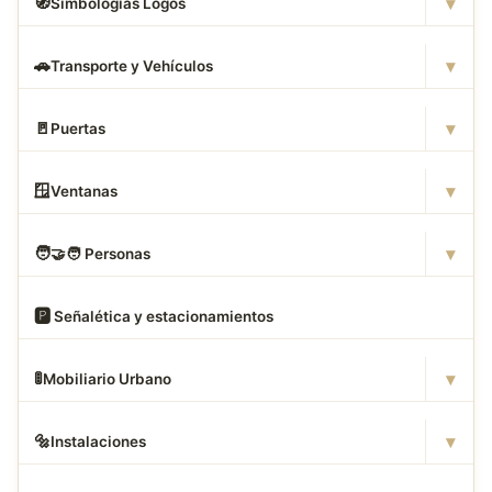
▾
🧭
Simbologias Logos
▾
🚗
Transporte y Vehículos
▾
🚪
Puertas
▾
🪟
Ventanas
▾
🧑
‍🤝‍🧑 Personas
🅿
️ Señalética y estacionamientos
▾
🚦
Mobiliario Urbano
▾
🔩
Instalaciones