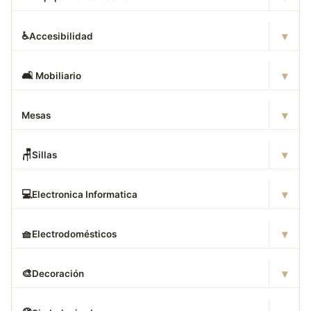
▾
♿
Accesibilidad
▾
🛋
️ Mobiliario
▾
Mesas
▾
🪑
Sillas
▾
💻
Electronica Informatica
▾
🧺
Electrodomésticos
▾
🎨
Decoración