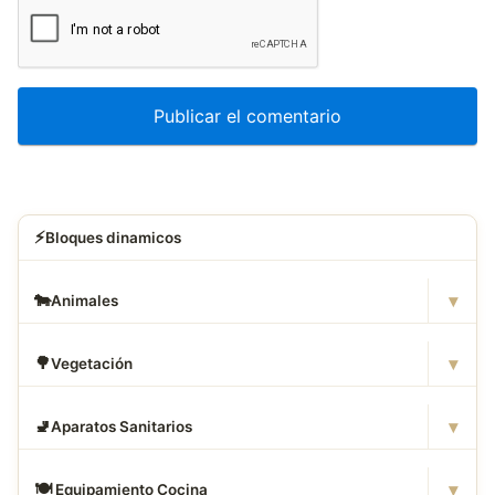
⚡
Bloques dinamicos
▾
🐄
Animales
▾
🌳
Vegetación
▾
🚽
Aparatos Sanitarios
▾
🍽
️ Equipamiento Cocina