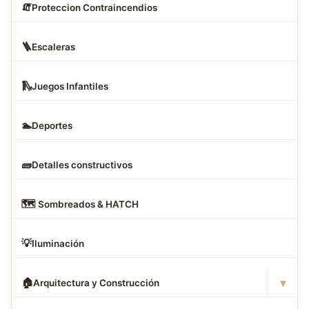
🧯
Proteccion Contraincendios
🪜
Escaleras
🛝
Juegos Infantiles
🏊
Deportes
🧱
Detalles constructivos
🗺
️ Sombreados & HATCH
💡
Iluminación
▾
🏠
Arquitectura y Construcción