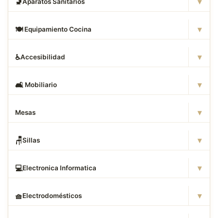
▾
🚽
Aparatos Sanitarios
▾
🍽
️ Equipamiento Cocina
▾
♿
Accesibilidad
▾
🛋
️ Mobiliario
▾
Mesas
▾
🪑
Sillas
▾
💻
Electronica Informatica
▾
🧺
Electrodomésticos