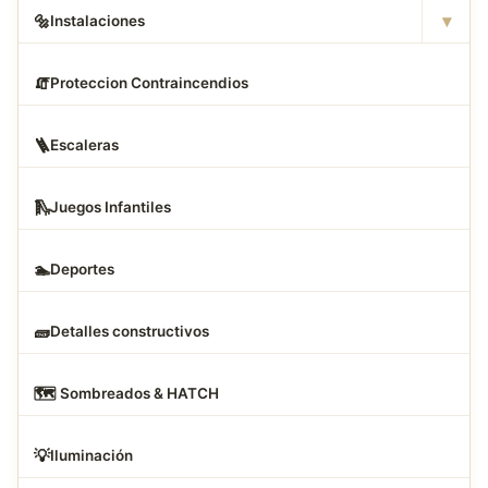
▾
🔩
Instalaciones
🧯
Proteccion Contraincendios
🪜
Escaleras
🛝
Juegos Infantiles
🏊
Deportes
🧱
Detalles constructivos
🗺
️ Sombreados & HATCH
💡
Iluminación