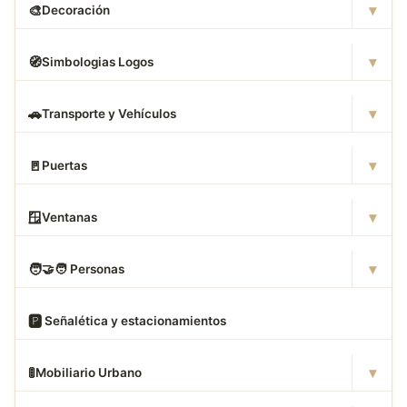
▾
🎨
Decoración
▾
🧭
Simbologias Logos
▾
🚗
Transporte y Vehículos
▾
🚪
Puertas
▾
🪟
Ventanas
▾
🧑
‍🤝‍🧑 Personas
🅿
️ Señalética y estacionamientos
▾
🚦
Mobiliario Urbano