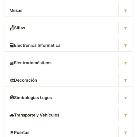
▾
Mesas
▾
🪑
Sillas
▾
💻
Electronica Informatica
▾
🧺
Electrodomésticos
▾
🎨
Decoración
▾
🧭
Simbologias Logos
▾
🚗
Transporte y Vehículos
▾
🚪
Puertas