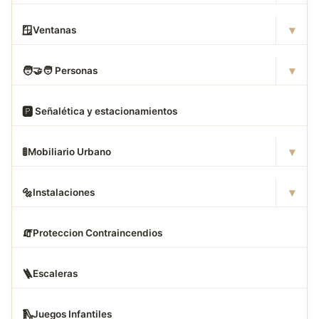
▾
🪟
Ventanas
▾
🧑
‍🤝‍🧑 Personas
🅿
️ Señalética y estacionamientos
▾
🚦
Mobiliario Urbano
▾
🔩
Instalaciones
🧯
Proteccion Contraincendios
🪜
Escaleras
🛝
Juegos Infantiles