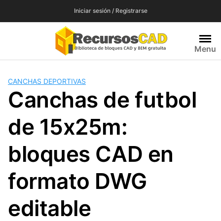
Saltar
Iniciar sesión / Registrarse
al
contenido
Menu
CANCHAS DEPORTIVAS
Canchas de futbol
de 15x25m:
bloques CAD en
formato DWG
editable