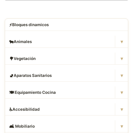
⚡
Bloques dinamicos
▾
🐄
Animales
▾
🌳
Vegetación
▾
🚽
Aparatos Sanitarios
▾
🍽
️ Equipamiento Cocina
▾
♿
Accesibilidad
▾
🛋
️ Mobiliario