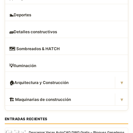
🏊
Deportes
🧱
Detalles constructivos
🗺
️ Sombreados & HATCH
💡
Iluminación
▾
🏠
Arquitectura y Construcción
▾
🏗
️ Maquinarias de construcción
ENTRADAS RECIENTES
Descargar Vacas AutoCAD DWG Gratis – Bloques Ganaderos