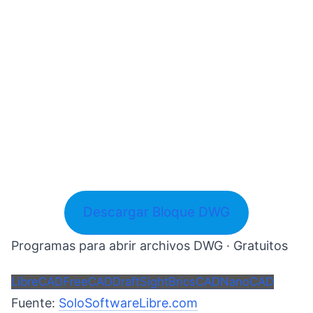
Descargar Bloque DWG
Programas para abrir archivos DWG · Gratuitos
LibreCAD
FreeCAD
DraftSight
BricsCAD
NanoCAD
Fuente:
SoloSoftwareLibre.com