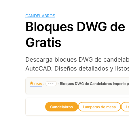
CANDELABROS
Bloques DWG de 
Gratis
Descarga bloques DWG de candelabros
AutoCAD. Diseños detallados y listo
›
›
Inicio
•••
Bloques DWG de Candelabros Imperio p
Candelabros
Lamparas de mesa
L