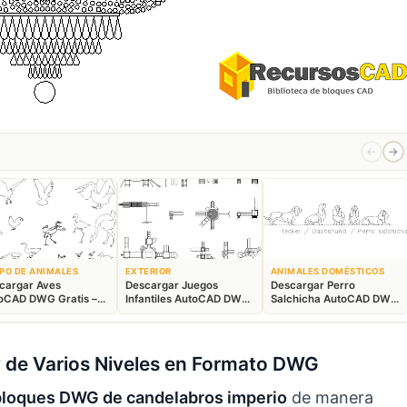
←
→
PO DE ANIMALES
EXTERIOR
ANIMALES DOMÉSTICOS
cargar Aves
Descargar Juegos
Descargar Perro
oCAD DWG Gratis –
Infantiles AutoCAD DWG
Salchicha AutoCAD DWG
ques Animales 2D
Gratis – Parque 2D
Gratis – Bloque 2D
 de Varios Niveles en Formato DWG
bloques DWG de candelabros imperio
de manera