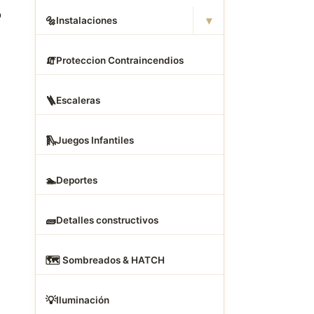
o
▾
🔩
Instalaciones
🧯
Proteccion Contraincendios
🪜
Escaleras
🛝
Juegos Infantiles
🏊
Deportes
🧱
Detalles constructivos
🗺
️ Sombreados & HATCH
💡
Iluminación