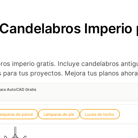
Candelabros Imperio
 imperio gratis. Incluye candelabros antigu
s para tus proyectos. Mejora tus planos ahora
ara AutoCAD Gratis
amparas de pared
Lamparas de pie
Luces de techo