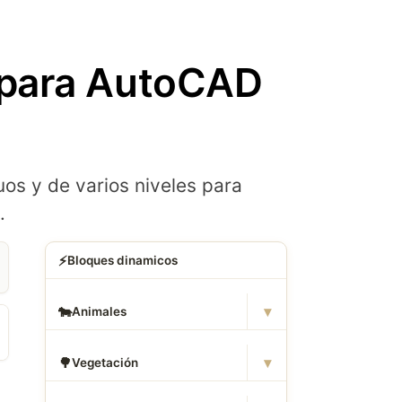
 para AutoCAD
os y de varios niveles para
.
⚡
Bloques dinamicos
▾
🐄
Animales
▾
🌳
Vegetación