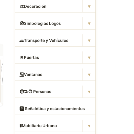
▾
🎨
Decoración
▾
🧭
Simbologias Logos
▾
🚗
Transporte y Vehículos
▾
🚪
Puertas
▾
🪟
Ventanas
ROPA
CAMAS DWG
ANIMALES CAD
▾
🧑
‍🤝‍🧑 Personas
Descargar Abrigos
Descargar Dormitorios
Descargar Akita
AutoCAD DWG Gratis –
AutoCAD DWG Gratis –
AutoCAD DWG Gratis
Bloques 2D
Bloques 2D
Bloque 2D Canino
🅿
️ Señalética y estacionamientos
▾
🚦
Mobiliario Urbano