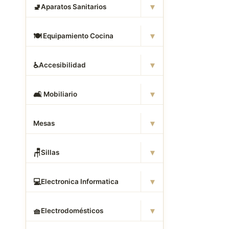
▾
🚽
Aparatos Sanitarios
▾
🍽
️ Equipamiento Cocina
▾
♿
Accesibilidad
▾
🛋
️ Mobiliario
▾
Mesas
▾
🪑
Sillas
▾
💻
Electronica Informatica
▾
🧺
Electrodomésticos