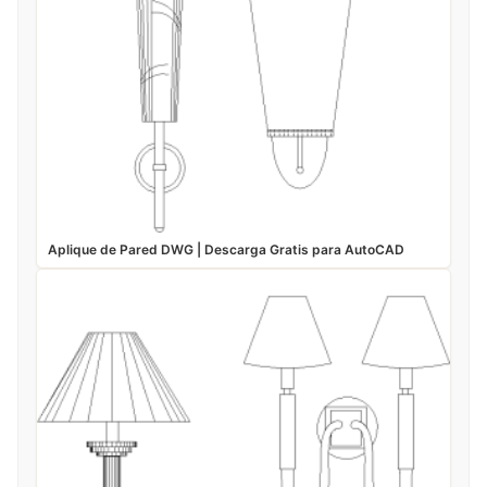
Aplique de Pared DWG | Descarga Gratis para AutoCAD