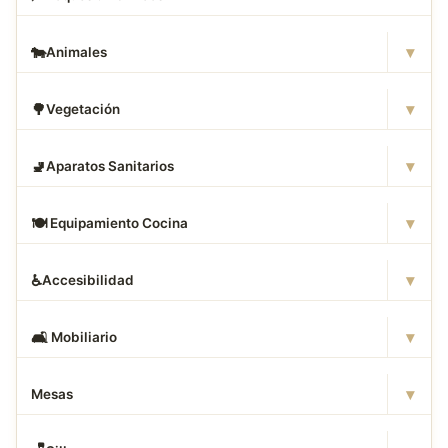
▾
🐄
Animales
▾
🌳
Vegetación
▾
🚽
Aparatos Sanitarios
▾
🍽
️ Equipamiento Cocina
▾
♿
Accesibilidad
▾
🛋
️ Mobiliario
▾
Mesas