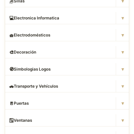
▾
🪑
Sillas
▾
💻
Electronica Informatica
▾
🧺
Electrodomésticos
▾
🎨
Decoración
▾
🧭
Simbologias Logos
▾
🚗
Transporte y Vehículos
▾
🚪
Puertas
▾
🪟
Ventanas