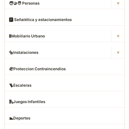
▾
🧑
‍🤝‍🧑 Personas
🅿
️ Señalética y estacionamientos
▾
🚦
Mobiliario Urbano
▾
🔩
Instalaciones
🧯
Proteccion Contraincendios
🪜
Escaleras
🛝
Juegos Infantiles
🏊
Deportes