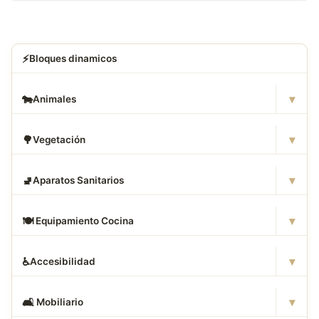
⚡
Bloques dinamicos
▾
🐄
Animales
▾
🌳
Vegetación
▾
🚽
Aparatos Sanitarios
▾
🍽
️ Equipamiento Cocina
▾
♿
Accesibilidad
▾
🛋
️ Mobiliario