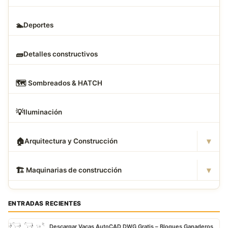
🏊
Deportes
🧱
Detalles constructivos
🗺
️ Sombreados & HATCH
💡
Iluminación
▾
🏠
Arquitectura y Construcción
▾
🏗
️ Maquinarias de construcción
ENTRADAS RECIENTES
Descargar Vacas AutoCAD DWG Gratis – Bloques Ganaderos