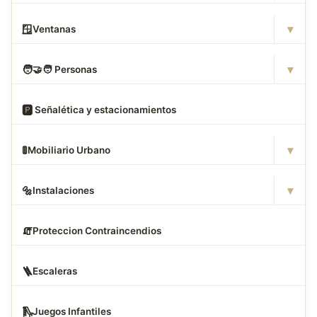
▾
🪟
Ventanas
▾
🧑
‍🤝‍🧑 Personas
🅿
️ Señalética y estacionamientos
▾
🚦
Mobiliario Urbano
▾
🔩
Instalaciones
🧯
Proteccion Contraincendios
🪜
Escaleras
🛝
Juegos Infantiles