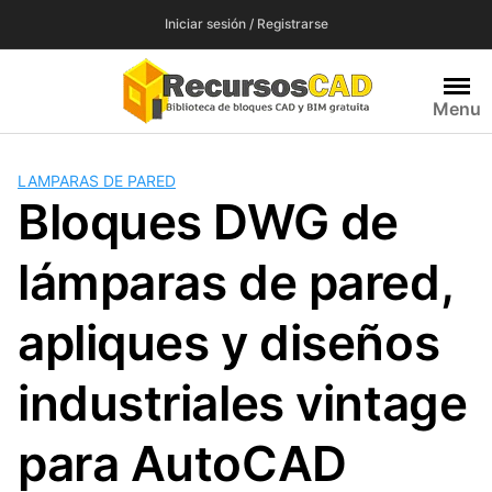
Saltar
Iniciar sesión / Registrarse
al
contenido
Menu
LAMPARAS DE PARED
Bloques DWG de
lámparas de pared,
apliques y diseños
industriales vintage
para AutoCAD