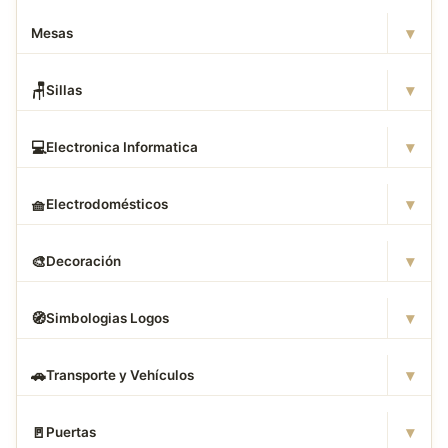
▾
Mesas
▾
🪑
Sillas
▾
💻
Electronica Informatica
▾
🧺
Electrodomésticos
▾
🎨
Decoración
▾
🧭
Simbologias Logos
▾
🚗
Transporte y Vehículos
▾
🚪
Puertas