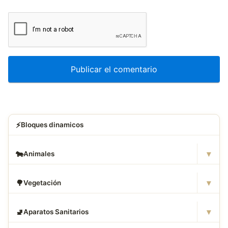
⚡
Bloques dinamicos
▾
🐄
Animales
▾
🌳
Vegetación
▾
🚽
Aparatos Sanitarios