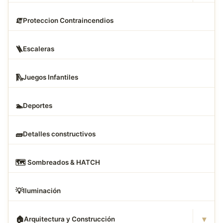
🧯
Proteccion Contraincendios
🪜
Escaleras
🛝
Juegos Infantiles
🏊
Deportes
🧱
Detalles constructivos
🗺
️ Sombreados & HATCH
💡
Iluminación
▾
🏠
Arquitectura y Construcción