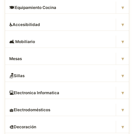
▾
🍽
️ Equipamiento Cocina
▾
♿
Accesibilidad
▾
🛋
️ Mobiliario
▾
Mesas
▾
🪑
Sillas
▾
💻
Electronica Informatica
▾
🧺
Electrodomésticos
▾
🎨
Decoración