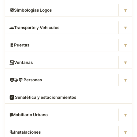
▾
🧭
Simbologias Logos
▾
🚗
Transporte y Vehículos
▾
🚪
Puertas
▾
🪟
Ventanas
▾
🧑
‍🤝‍🧑 Personas
🅿
️ Señalética y estacionamientos
▾
🚦
Mobiliario Urbano
▾
🔩
Instalaciones