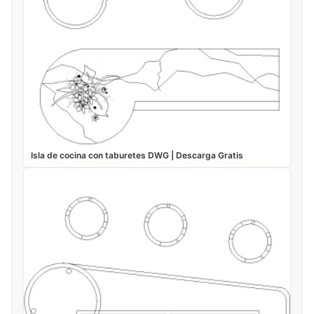
Isla de cocina con taburetes DWG | Descarga Gratis