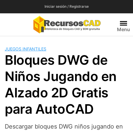
Saltar
Iniciar sesión / Registrarse
al
contenido
Menu
JUEGOS INFANTILES
Bloques DWG de
Niños Jugando en
Alzado 2D Gratis
para AutoCAD
Descargar bloques DWG niños jugando en