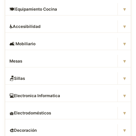
▾
🍽
️ Equipamiento Cocina
▾
♿
Accesibilidad
▾
🛋
️ Mobiliario
▾
Mesas
▾
🪑
Sillas
▾
💻
Electronica Informatica
▾
🧺
Electrodomésticos
▾
🎨
Decoración