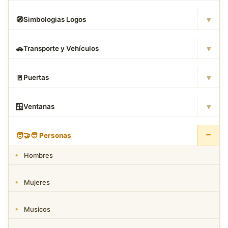
▾
🧭
Simbologias Logos
▾
🚗
Transporte y Vehículos
▾
🚪
Puertas
▾
🪟
Ventanas
−
🧑
‍🤝‍🧑 Personas
Hombres
Mujeres
Musicos