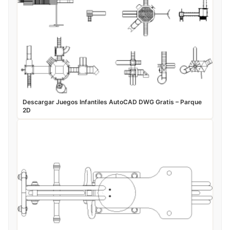
Descargar Juegos Infantiles AutoCAD DWG Gratis – Parque
2D