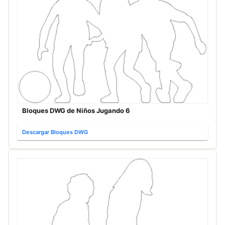
Bloques DWG de Niños Jugando 6
Descargar Bloques DWG