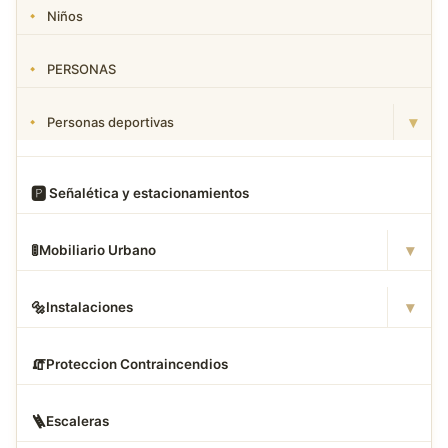
Niños
PERSONAS
▾
Personas deportivas
🅿
️ Señalética y estacionamientos
▾
🚦
Mobiliario Urbano
▾
🔩
Instalaciones
🧯
Proteccion Contraincendios
🪜
Escaleras