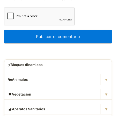
⚡
Bloques dinamicos
▾
🐄
Animales
▾
🌳
Vegetación
▾
🚽
Aparatos Sanitarios