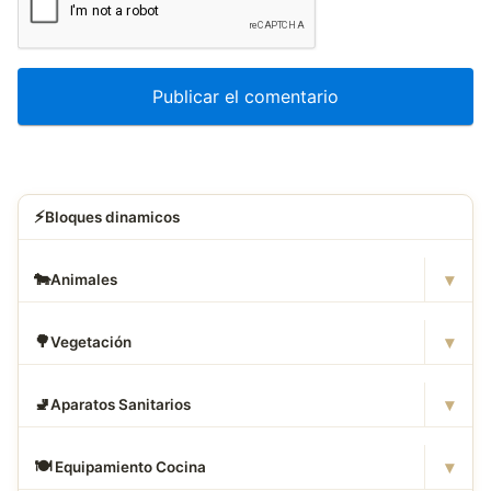
⚡
Bloques dinamicos
▾
🐄
Animales
▾
🌳
Vegetación
▾
🚽
Aparatos Sanitarios
▾
🍽
️ Equipamiento Cocina