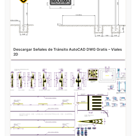
Descargar Señales de Tránsito AutoCAD DWG Gratis – Viales
2D