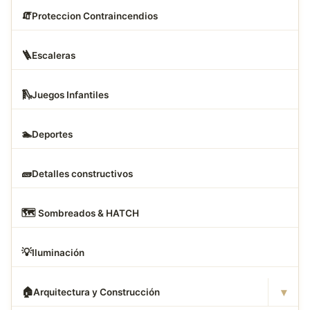
🧯
Proteccion Contraincendios
🪜
Escaleras
🛝
Juegos Infantiles
🏊
Deportes
🧱
Detalles constructivos
🗺
️ Sombreados & HATCH
💡
Iluminación
▾
🏠
Arquitectura y Construcción