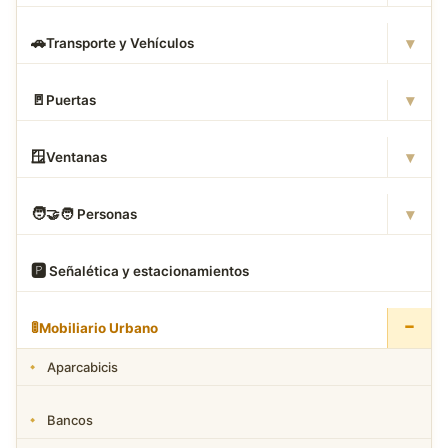
▾
🚗
Transporte y Vehículos
▾
🚪
Puertas
▾
🪟
Ventanas
▾
🧑
‍🤝‍🧑 Personas
🅿
️ Señalética y estacionamientos
−
🚦
Mobiliario Urbano
Aparcabicis
Bancos