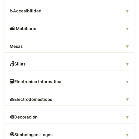
▾
♿
Accesibilidad
▾
🛋
️ Mobiliario
▾
Mesas
▾
🪑
Sillas
▾
💻
Electronica Informatica
▾
🧺
Electrodomésticos
▾
🎨
Decoración
▾
🧭
Simbologias Logos