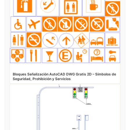
Bloques Señalización AutoCAD DWG Gratis 2D – Símbolos de
Seguridad, Prohibición y Servicios