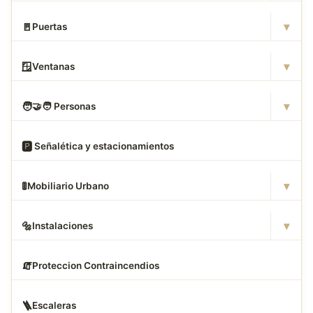
▾
🚪
Puertas
▾
🪟
Ventanas
▾
🧑
‍🤝‍🧑 Personas
🅿
️ Señalética y estacionamientos
▾
🚦
Mobiliario Urbano
▾
🔩
Instalaciones
🧯
Proteccion Contraincendios
🪜
Escaleras