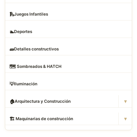
🛝
Juegos Infantiles
🏊
Deportes
🧱
Detalles constructivos
🗺
️ Sombreados & HATCH
💡
Iluminación
▾
🏠
Arquitectura y Construcción
▾
🏗
️ Maquinarias de construcción