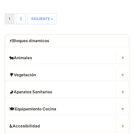
1
2
SIGUIENTE »
⚡
Bloques dinamicos
▾
🐄
Animales
▾
🌳
Vegetación
▾
🚽
Aparatos Sanitarios
▾
🍽
️ Equipamiento Cocina
▾
♿
Accesibilidad