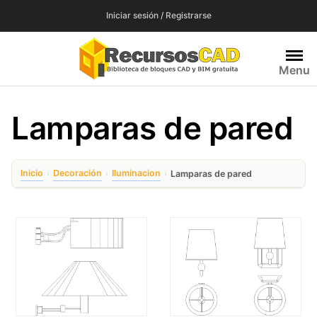
Saltar
Iniciar sesión / Registrarse
al
contenido
Menu
Lamparas de pared
Inicio
Decoración
Iluminacion
›
›
›
Lamparas de pared