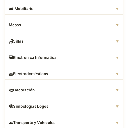
▾
🛋
️ Mobiliario
▾
Mesas
▾
🪑
Sillas
▾
💻
Electronica Informatica
▾
🧺
Electrodomésticos
▾
🎨
Decoración
▾
🧭
Simbologias Logos
▾
🚗
Transporte y Vehículos