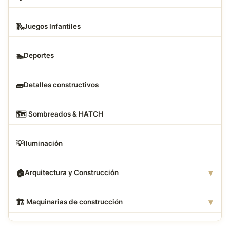
🛝
Juegos Infantiles
🏊
Deportes
🧱
Detalles constructivos
🗺
️ Sombreados & HATCH
💡
Iluminación
▾
🏠
Arquitectura y Construcción
▾
🏗
️ Maquinarias de construcción