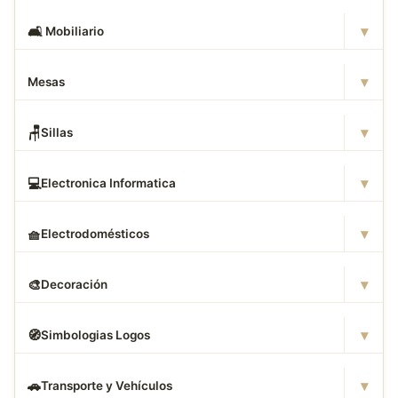
▾
🛋
️ Mobiliario
▾
Mesas
▾
🪑
Sillas
▾
💻
Electronica Informatica
▾
🧺
Electrodomésticos
▾
🎨
Decoración
▾
🧭
Simbologias Logos
▾
🚗
Transporte y Vehículos