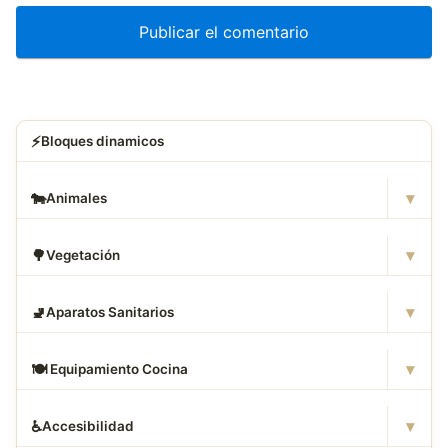
⚡
Bloques dinamicos
▾
🐄
Animales
▾
🌳
Vegetación
▾
🚽
Aparatos Sanitarios
▾
🍽
️ Equipamiento Cocina
▾
♿
Accesibilidad