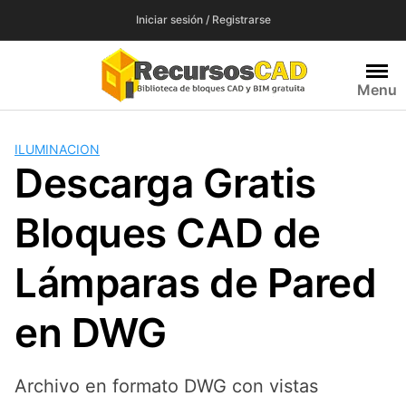
Saltar
Iniciar sesión / Registrarse
al
contenido
Menu
ILUMINACION
Descarga Gratis
Bloques CAD de
Lámparas de Pared
en DWG
Archivo en formato DWG con vistas