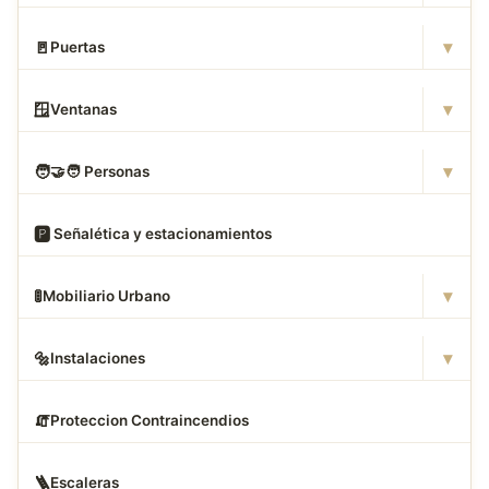
▾
🚪
Puertas
▾
🪟
Ventanas
▾
🧑
‍🤝‍🧑 Personas
🅿
️ Señalética y estacionamientos
▾
🚦
Mobiliario Urbano
▾
🔩
Instalaciones
🧯
Proteccion Contraincendios
🪜
Escaleras