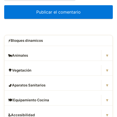
⚡
Bloques dinamicos
▾
🐄
Animales
▾
🌳
Vegetación
▾
🚽
Aparatos Sanitarios
▾
🍽
️ Equipamiento Cocina
▾
♿
Accesibilidad