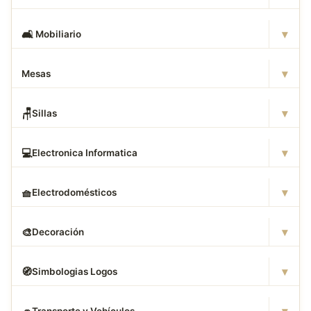
▾
🛋
️ Mobiliario
▾
Mesas
▾
🪑
Sillas
▾
💻
Electronica Informatica
▾
🧺
Electrodomésticos
▾
🎨
Decoración
▾
🧭
Simbologias Logos