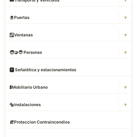
▾
🚗
Transporte y Vehículos
▾
🚪
Puertas
▾
🪟
Ventanas
▾
🧑
‍🤝‍🧑 Personas
🅿
️ Señalética y estacionamientos
▾
🚦
Mobiliario Urbano
▾
🔩
Instalaciones
🧯
Proteccion Contraincendios