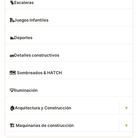
🪜
Escaleras
🛝
Juegos Infantiles
🏊
Deportes
🧱
Detalles constructivos
🗺
️ Sombreados & HATCH
💡
Iluminación
▾
🏠
Arquitectura y Construcción
▾
🏗
️ Maquinarias de construcción