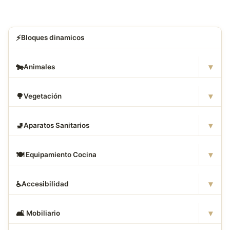
⚡
Bloques dinamicos
▾
🐄
Animales
▾
🌳
Vegetación
▾
🚽
Aparatos Sanitarios
▾
🍽
️ Equipamiento Cocina
▾
♿
Accesibilidad
▾
🛋
️ Mobiliario