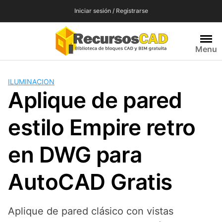
Saltar
Iniciar sesión / Registrarse
al
contenido
Menu
ILUMINACION
Aplique de pared
estilo Empire retro
en DWG para
AutoCAD Gratis
Aplique de pared clásico con vistas