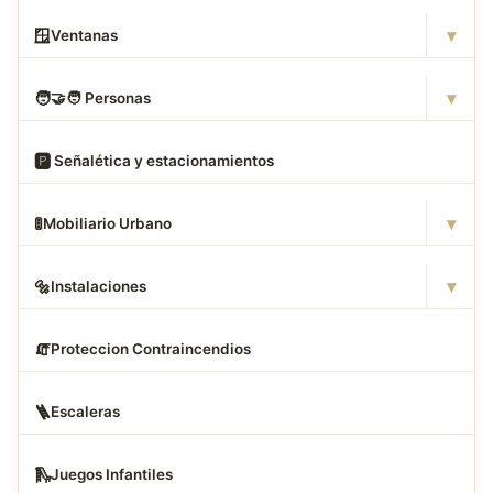
▾
🪟
Ventanas
▾
🧑
‍🤝‍🧑 Personas
🅿
️ Señalética y estacionamientos
▾
🚦
Mobiliario Urbano
▾
🔩
Instalaciones
🧯
Proteccion Contraincendios
🪜
Escaleras
🛝
Juegos Infantiles