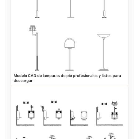
Modelo CAD de lamparas de pie profesionales y listos para
descargar