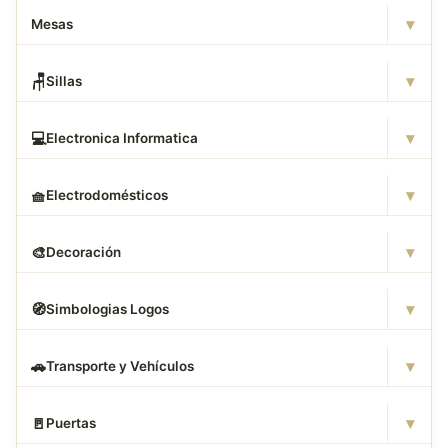
▾
Mesas
▾
🪑
Sillas
▾
💻
Electronica Informatica
▾
🧺
Electrodomésticos
▾
🎨
Decoración
▾
🧭
Simbologias Logos
▾
🚗
Transporte y Vehículos
▾
🚪
Puertas