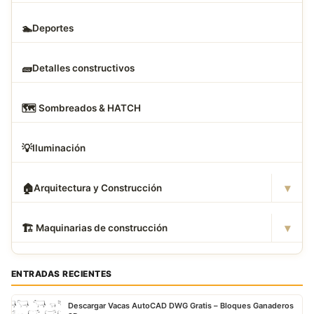
🏊
Deportes
🧱
Detalles constructivos
🗺
️ Sombreados & HATCH
💡
Iluminación
▾
🏠
Arquitectura y Construcción
▾
🏗
️ Maquinarias de construcción
ENTRADAS RECIENTES
Descargar Vacas AutoCAD DWG Gratis – Bloques Ganaderos