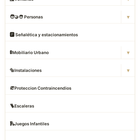
▾
🧑
‍🤝‍🧑 Personas
🅿
️ Señalética y estacionamientos
▾
🚦
Mobiliario Urbano
▾
🔩
Instalaciones
🧯
Proteccion Contraincendios
🪜
Escaleras
🛝
Juegos Infantiles