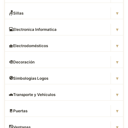
▾
🪑
Sillas
▾
💻
Electronica Informatica
▾
🧺
Electrodomésticos
▾
🎨
Decoración
▾
🧭
Simbologias Logos
▾
🚗
Transporte y Vehículos
▾
🚪
Puertas
▾
🪟
Ventanas