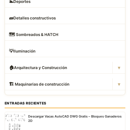
🏊
Deportes
🧱
Detalles constructivos
🗺
️ Sombreados & HATCH
💡
Iluminación
▾
🏠
Arquitectura y Construcción
▾
🏗
️ Maquinarias de construcción
ENTRADAS RECIENTES
Descargar Vacas AutoCAD DWG Gratis – Bloques Ganaderos
2D