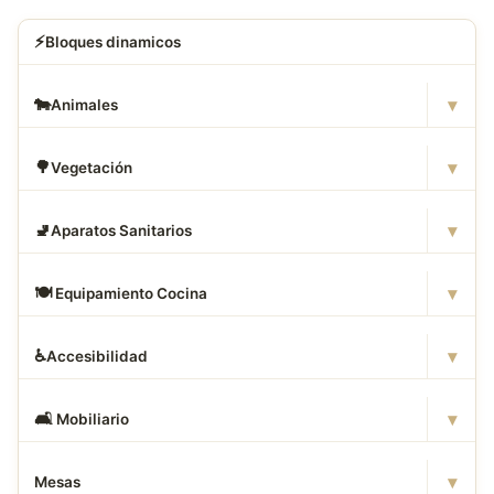
⚡
Bloques dinamicos
▾
🐄
Animales
▾
🌳
Vegetación
▾
🚽
Aparatos Sanitarios
▾
🍽
️ Equipamiento Cocina
▾
♿
Accesibilidad
▾
🛋
️ Mobiliario
▾
Mesas