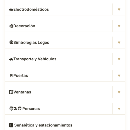
▾
🧺
Electrodomésticos
▾
🎨
Decoración
▾
🧭
Simbologias Logos
▾
🚗
Transporte y Vehículos
▾
🚪
Puertas
▾
🪟
Ventanas
▾
🧑
‍🤝‍🧑 Personas
🅿
️ Señalética y estacionamientos