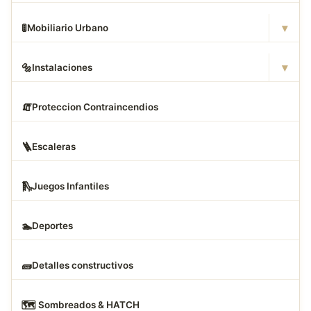
▾
🚦
Mobiliario Urbano
▾
🔩
Instalaciones
🧯
Proteccion Contraincendios
🪜
Escaleras
🛝
Juegos Infantiles
🏊
Deportes
🧱
Detalles constructivos
🗺
️ Sombreados & HATCH