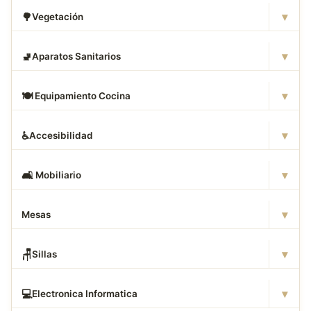
▾
🌳
Vegetación
▾
🚽
Aparatos Sanitarios
▾
🍽
️ Equipamiento Cocina
▾
♿
Accesibilidad
▾
🛋
️ Mobiliario
▾
Mesas
▾
🪑
Sillas
▾
💻
Electronica Informatica