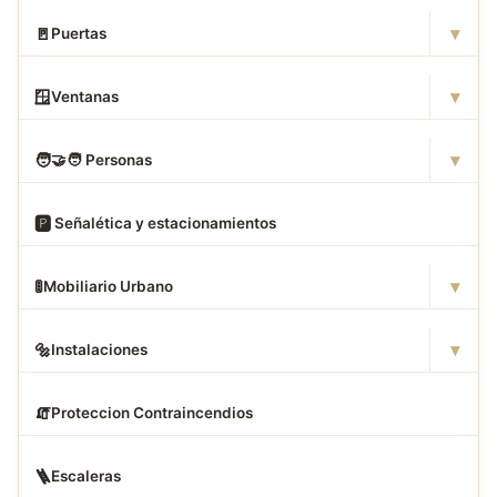
▾
🚪
Puertas
▾
🪟
Ventanas
▾
🧑
‍🤝‍🧑 Personas
🅿
️ Señalética y estacionamientos
▾
🚦
Mobiliario Urbano
▾
🔩
Instalaciones
🧯
Proteccion Contraincendios
🪜
Escaleras