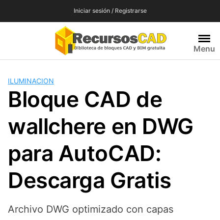
Saltar
Iniciar sesión / Registrarse
al
contenido
Menu
ILUMINACION
Bloque CAD de
wallchere en DWG
para AutoCAD:
Descarga Gratis
Archivo DWG optimizado con capas