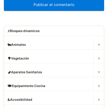
⚡
Bloques dinamicos
▾
🐄
Animales
▾
🌳
Vegetación
▾
🚽
Aparatos Sanitarios
▾
🍽
️ Equipamiento Cocina
▾
♿
Accesibilidad