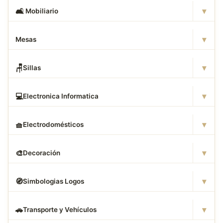
▾
🛋
️ Mobiliario
▾
Mesas
▾
🪑
Sillas
▾
💻
Electronica Informatica
▾
🧺
Electrodomésticos
▾
🎨
Decoración
▾
🧭
Simbologias Logos
▾
🚗
Transporte y Vehículos