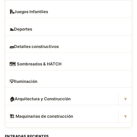
🛝
Juegos Infantiles
🏊
Deportes
🧱
Detalles constructivos
🗺
️ Sombreados & HATCH
💡
Iluminación
▾
🏠
Arquitectura y Construcción
▾
🏗
️ Maquinarias de construcción
ENTRADAS RECIENTES