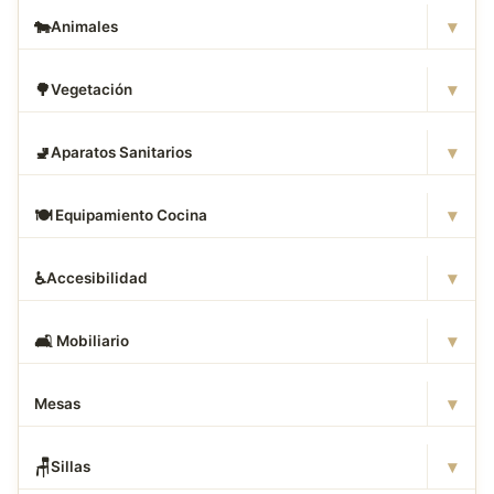
▾
🐄
Animales
▾
🌳
Vegetación
▾
🚽
Aparatos Sanitarios
▾
🍽
️ Equipamiento Cocina
▾
♿
Accesibilidad
▾
🛋
️ Mobiliario
▾
Mesas
▾
🪑
Sillas