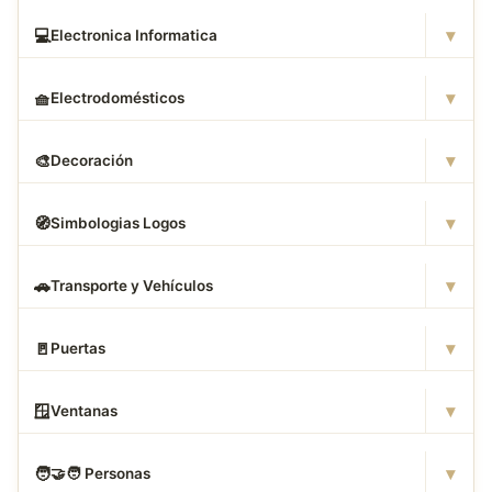
▾
💻
Electronica Informatica
▾
🧺
Electrodomésticos
▾
🎨
Decoración
▾
🧭
Simbologias Logos
▾
🚗
Transporte y Vehículos
▾
🚪
Puertas
▾
🪟
Ventanas
▾
🧑
‍🤝‍🧑 Personas