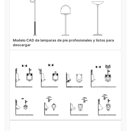
Modelo CAD de lamparas de pie profesionales y listos para
descargar