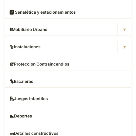
🅿
️ Señalética y estacionamientos
▾
🚦
Mobiliario Urbano
▾
🔩
Instalaciones
🧯
Proteccion Contraincendios
🪜
Escaleras
🛝
Juegos Infantiles
🏊
Deportes
🧱
Detalles constructivos